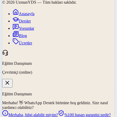
©
2026
UzmanYDS
— Tüm hakları saklıdır.
Anasayfa
Dersler
Yorumlar
Blog
Ücretler
Eğitim Danışmanı
Çevrimiçi (online)
Eğitim Danışmanı
Merhaba! 👋
WhatsApp Destek
birimine hoş geldiniz. Size nasıl
yardımcı olabiliriz?
Merhaba, bilgi alabilir miyim?
%100 başarı garantisi nedir?