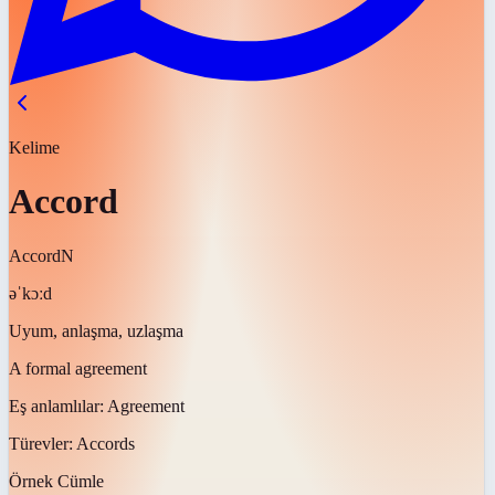
Kelime
Accord
Accord
N
əˈkɔːd
Uyum, anlaşma, uzlaşma
A formal agreement
Eş anlamlılar:
Agreement
Türevler:
Accords
Örnek Cümle