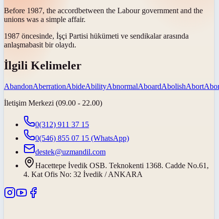
Before 1987, the
accord
between the Labour government and the
unions was a simple affair.
1987 öncesinde, İşçi Partisi hükümeti ve sendikalar arasında
anlaşma
basit bir olaydı.
İlgili Kelimeler
Abandon
Aberration
Abide
Ability
Abnormal
Aboard
Abolish
Abort
Abor
İletişim Merkezi (09.00 - 22.00)
0(312) 911 37 15
0(546) 855 07 15
(WhatsApp)
destek@uzmandil.com
Hacettepe İvedik OSB. Teknokenti 1368. Cadde No.61,
4. Kat Ofis No: 32 İvedik / ANKARA