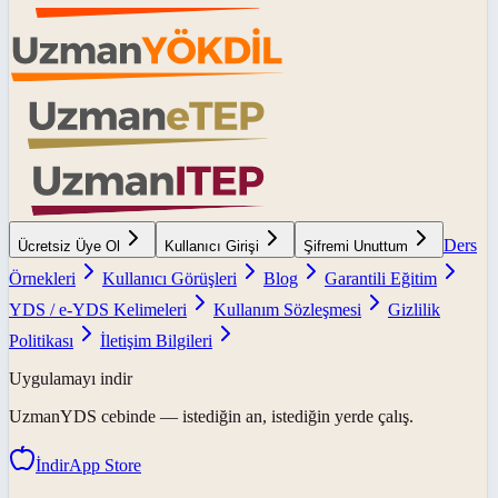
Ders
Ücretsiz Üye Ol
Kullanıcı Girişi
Şifremi Unuttum
Örnekleri
Kullanıcı Görüşleri
Blog
Garantili Eğitim
YDS / e-YDS Kelimeleri
Kullanım Sözleşmesi
Gizlilik
Politikası
İletişim Bilgileri
Uygulamayı indir
UzmanYDS
cebinde — istediğin an, istediğin yerde çalış.
İndir
App Store