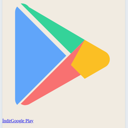
İndir
Google Play