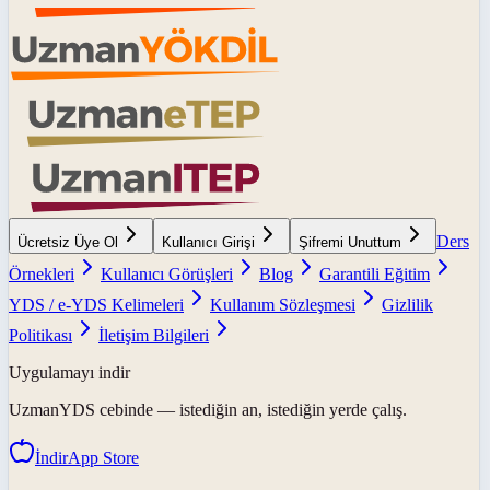
Ders
Ücretsiz Üye Ol
Kullanıcı Girişi
Şifremi Unuttum
Örnekleri
Kullanıcı Görüşleri
Blog
Garantili Eğitim
YDS / e-YDS Kelimeleri
Kullanım Sözleşmesi
Gizlilik
Politikası
İletişim Bilgileri
Uygulamayı indir
UzmanYDS
cebinde — istediğin an, istediğin yerde çalış.
İndir
App Store