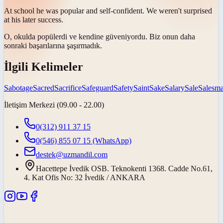
At school he was popular and
self-confident
. We weren't surprised
at his later success.
O, okulda popülerdi ve
kendine güveniyordu
. Biz onun daha
sonraki başarılarına şaşırmadık.
İlgili Kelimeler
Sabotage
Sacred
Sacrifice
Safeguard
Safety
Saint
Sake
Salary
Sale
Salesm
İletişim Merkezi (09.00 - 22.00)
0(312) 911 37 15
0(546) 855 07 15
(WhatsApp)
destek@uzmandil.com
Hacettepe İvedik OSB. Teknokenti 1368. Cadde No.61,
4. Kat Ofis No: 32 İvedik / ANKARA