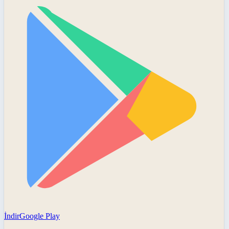
İndir
Google Play