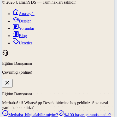
©
2026
UzmanYDS
— Tüm hakları saklıdır.
Anasayfa
Dersler
Yorumlar
Blog
Ücretler
Eğitim Danışmanı
Çevrimiçi (online)
Eğitim Danışmanı
Merhaba! 👋
WhatsApp Destek
birimine hoş geldiniz. Size nasıl
yardımcı olabiliriz?
Merhaba, bilgi alabilir miyim?
%100 başarı garantisi nedir?