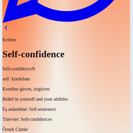
Kelime
Self-confidence
Self-confidence
N
self ˈkɒnfɪdəns
Kendine güven, özgüven
Belief in yourself and your abilities
Eş anlamlılar:
Self-assurance
Türevler:
Self-confidences
Örnek Cümle