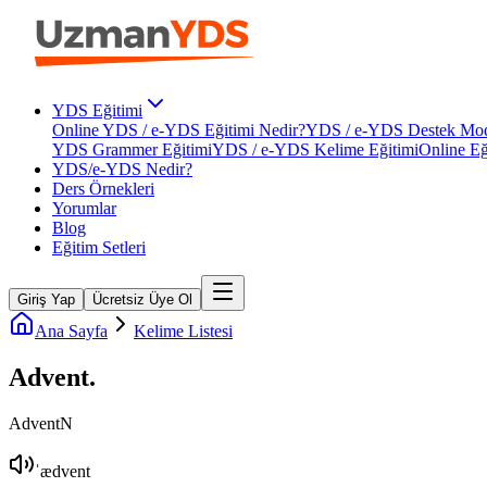
YDS Eğitimi
Online YDS / e-YDS Eğitimi Nedir?
YDS / e-YDS Destek Mod
YDS Grammer Eğitimi
YDS / e-YDS Kelime Eğitimi
Online Eğ
YDS/e-YDS Nedir?
Ders Örnekleri
Yorumlar
Blog
Eğitim Setleri
Giriş Yap
Ücretsiz Üye Ol
Ana Sayfa
Kelime Listesi
Advent
.
Advent
N
ˈædvent