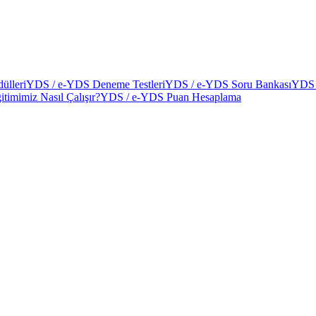
ülleri
YDS / e-YDS Deneme Testleri
YDS / e-YDS Soru Bankası
YDS 
itimimiz Nasıl Çalışır?
YDS / e-YDS Puan Hesaplama