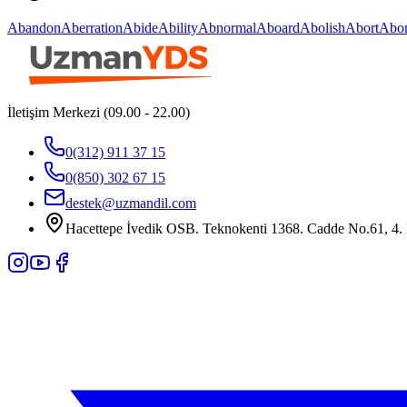
Abandon
Aberration
Abide
Ability
Abnormal
Aboard
Abolish
Abort
Abor
İletişim Merkezi (09.00 - 22.00)
0(312) 911 37 15
0(850) 302 67 15
destek@uzmandil.com
Hacettepe İvedik OSB. Teknokenti 1368. Cadde No.61, 4