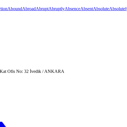
tion
Abound
Abroad
Abrupt
Abruptly
Absence
Absent
Absolute
Absolutel
. Kat Ofis No: 32 İvedik / ANKARA