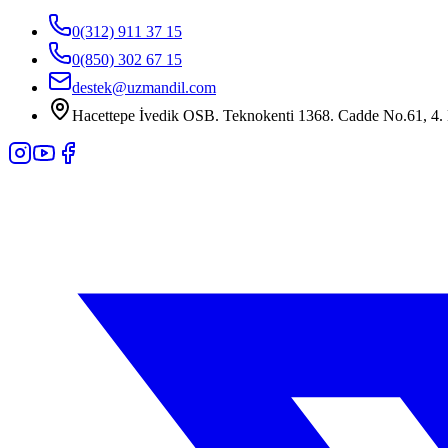
0(312) 911 37 15
0(850) 302 67 15
destek@uzmandil.com
Hacettepe İvedik OSB. Teknokenti 1368. Cadde No.61, 4