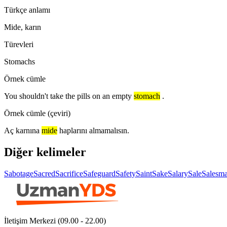
Türkçe anlamı
Mide, karın
Türevleri
Stomachs
Örnek cümle
You shouldn't take the pills on an empty
stomach
.
Örnek cümle (çeviri)
Aç karnına
mide
haplarını almamalısın.
Diğer kelimeler
Sabotage
Sacred
Sacrifice
Safeguard
Safety
Saint
Sake
Salary
Sale
Salesm
İletişim Merkezi (09.00 - 22.00)