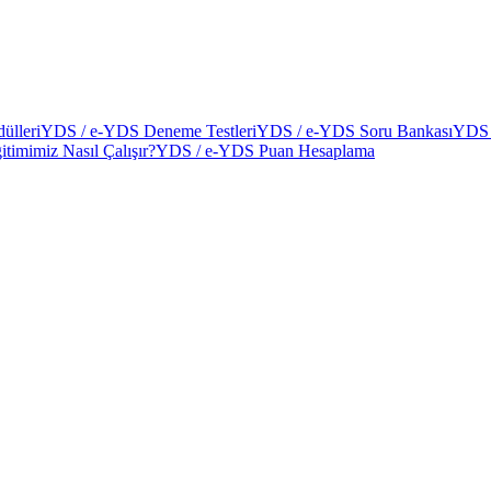
ülleri
YDS / e-YDS Deneme Testleri
YDS / e-YDS Soru Bankası
YDS 
itimimiz Nasıl Çalışır?
YDS / e-YDS Puan Hesaplama