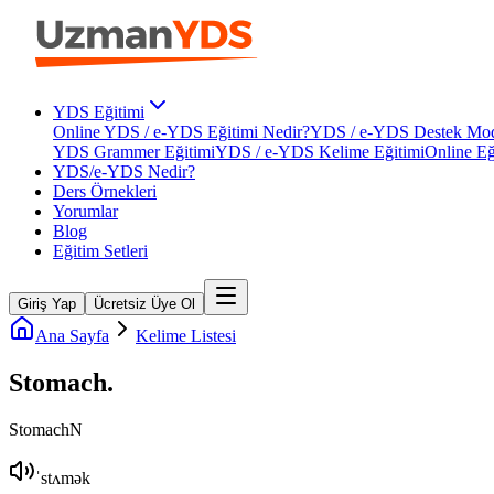
YDS Eğitimi
Online YDS / e-YDS Eğitimi Nedir?
YDS / e-YDS Destek Mod
YDS Grammer Eğitimi
YDS / e-YDS Kelime Eğitimi
Online Eğ
YDS/e-YDS Nedir?
Ders Örnekleri
Yorumlar
Blog
Eğitim Setleri
Giriş Yap
Ücretsiz Üye Ol
Ana Sayfa
Kelime Listesi
Stomach
.
Stomach
N
ˈstʌmək