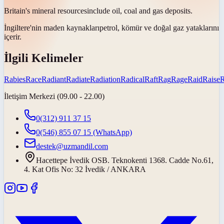
Britain's mineral
resources
include oil, coal and gas deposits.
İngiltere'nin maden
kaynakları
petrol, kömür ve doğal gaz yataklarını
içerir.
İlgili Kelimeler
Rabies
Race
Radiant
Radiate
Radiation
Radical
Raft
Rag
Rage
Raid
Raise
İletişim Merkezi (09.00 - 22.00)
0(312) 911 37 15
0(546) 855 07 15
(WhatsApp)
destek@uzmandil.com
Hacettepe İvedik OSB. Teknokenti 1368. Cadde No.61,
4. Kat Ofis No: 32 İvedik / ANKARA