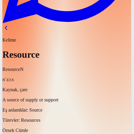
Kelime
Resource
Resource
N
rɪˈzɔːs
Kaynak, çare
A source of supply or support
Eş anlamlılar:
Source
Türevler:
Resources
Örnek Cümle