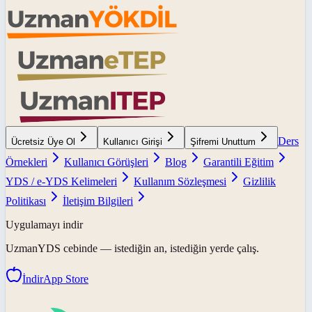
Ders
Ücretsiz Üye Ol
Kullanıcı Girişi
Şifremi Unuttum
Örnekleri
Kullanıcı Görüşleri
Blog
Garantili Eğitim
YDS / e-YDS Kelimeleri
Kullanım Sözleşmesi
Gizlilik
Politikası
İletişim Bilgileri
Uygulamayı indir
UzmanYDS
cebinde — istediğin an, istediğin yerde çalış.
İndir
App Store