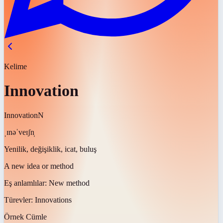
Kelime
Innovation
Innovation
N
ˌɪnəˈveɪʃn̩
Yenilik, değişiklik, icat, buluş
A new idea or method
Eş anlamlılar:
New method
Türevler:
Innovations
Örnek Cümle