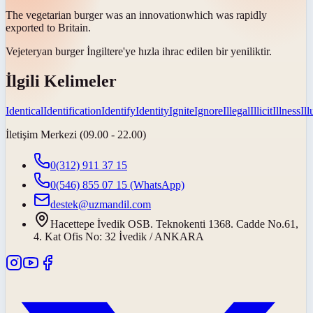
The vegetarian burger was an
innovation
which was rapidly
exported to Britain.
Vejeteryan burger İngiltere'ye hızla ihrac edilen bir
yeniliktir
.
İlgili Kelimeler
Identical
Identification
Identify
Identity
Ignite
Ignore
Illegal
Illicit
Illness
Il
İletişim Merkezi (09.00 - 22.00)
0(312) 911 37 15
0(546) 855 07 15
(WhatsApp)
destek@uzmandil.com
Hacettepe İvedik OSB. Teknokenti 1368. Cadde No.61,
4. Kat Ofis No: 32 İvedik / ANKARA