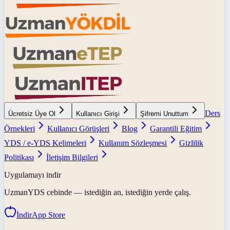
Ders
Ücretsiz Üye Ol
Kullanıcı Girişi
Şifremi Unuttum
Örnekleri
Kullanıcı Görüşleri
Blog
Garantili Eğitim
YDS / e-YDS Kelimeleri
Kullanım Sözleşmesi
Gizlilik
Politikası
İletişim Bilgileri
Uygulamayı indir
UzmanYDS
cebinde — istediğin an, istediğin yerde çalış.
İndir
App Store