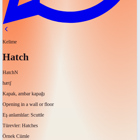
Kelime
Hatch
Hatch
N
hætʃ
Kapak, ambar kapağı
Opening in a wall or floor
Eş anlamlılar:
Scuttle
Türevler:
Hatches
Örnek Cümle