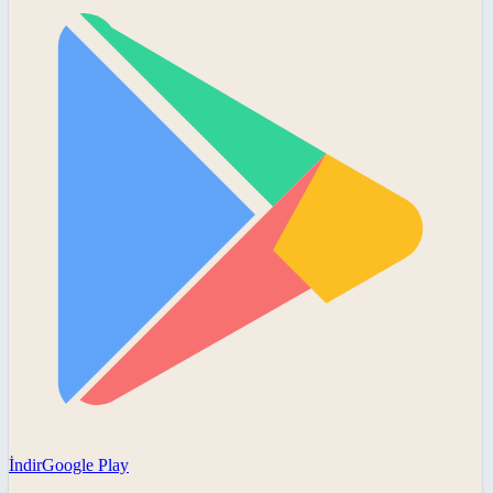
İndir
Google Play