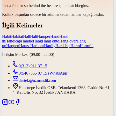
Just a foot or so behind the headrest, the
hatch
begins.
Koltuk başından sadece bir adım arkadan,
ambar kapağı
başlar.
İlgili Kelimeler
Habit
Habitat
Hall
Halt
Hamper
Hand
Hand
in
Handicap
Handle
Hang
Hang onto
Hang over
Hang
up
Happen
Harass
Harbour
Hardly
Hardship
Harm
Harmful
İletişim Merkezi (09.00 - 22.00)
0(312) 911 37 15
0(546) 855 07 15
(WhatsApp)
destek@uzmandil.com
Hacettepe İvedik OSB. Teknokenti 1368. Cadde No.61,
4. Kat Ofis No: 32 İvedik / ANKARA