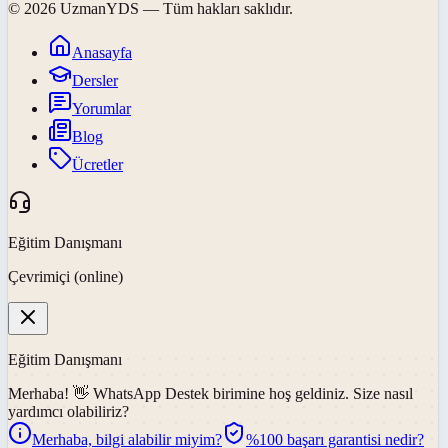
©
2026
UzmanYDS
— Tüm hakları saklıdır.
Anasayfa
Dersler
Yorumlar
Blog
Ücretler
Eğitim Danışmanı
Çevrimiçi (online)
Eğitim Danışmanı
Merhaba! 👋
WhatsApp Destek
birimine hoş geldiniz. Size nasıl
yardımcı olabiliriz?
Merhaba, bilgi alabilir miyim?
%100 başarı garantisi nedir?