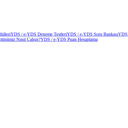
ülleri
YDS / e-YDS Deneme Testleri
YDS / e-YDS Soru Bankası
YDS 
itimimiz Nasıl Çalışır?
YDS / e-YDS Puan Hesaplama