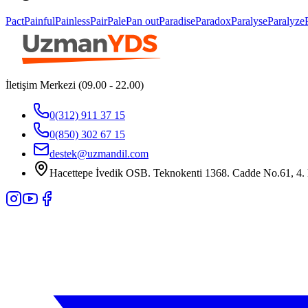
Pact
Painful
Painless
Pair
Pale
Pan out
Paradise
Paradox
Paralyse
Paralyze
İletişim Merkezi (09.00 - 22.00)
0(312) 911 37 15
0(850) 302 67 15
destek@uzmandil.com
Hacettepe İvedik OSB. Teknokenti 1368. Cadde No.61, 4