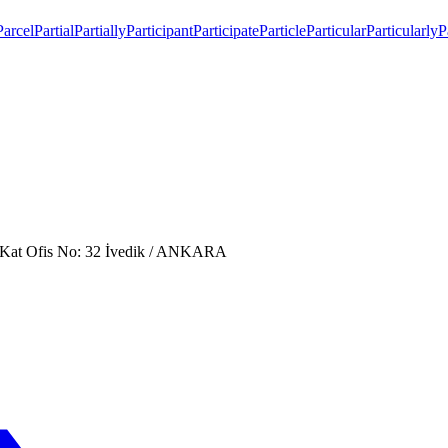
Parcel
Partial
Partially
Participant
Participate
Particle
Particular
Particularly
P
. Kat Ofis No: 32 İvedik / ANKARA