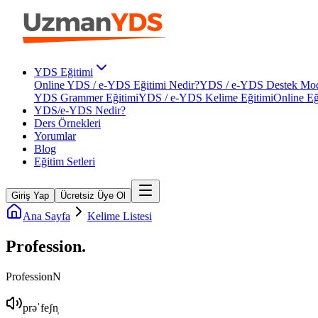
YDS Eğitimi
Online YDS / e-YDS Eğitimi Nedir?
YDS / e-YDS Destek Mod
YDS Grammer Eğitimi
YDS / e-YDS Kelime Eğitimi
Online Eğ
YDS/e-YDS Nedir?
Ders Örnekleri
Yorumlar
Blog
Eğitim Setleri
Giriş Yap
Ücretsiz Üye Ol
Ana Sayfa
Kelime Listesi
Profession
.
Profession
N
prəˈfeʃn̩