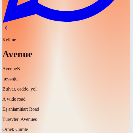
Kelime
Avenue
Avenue
N
ˈævənjuː
Bulvar, cadde, yol
A wide road
Eş anlamlılar:
Road
Türevler:
Avenues
Örnek Cümle