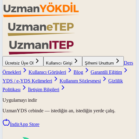
Ders
Ücretsiz Üye Ol
Kullanıcı Girişi
Şifremi Unuttum
Örnekleri
Kullanıcı Görüşleri
Blog
Garantili Eğitim
YDS / e-YDS Kelimeleri
Kullanım Sözleşmesi
Gizlilik
Politikası
İletişim Bilgileri
Uygulamayı indir
UzmanYDS
cebinde — istediğin an, istediğin yerde çalış.
İndir
App Store