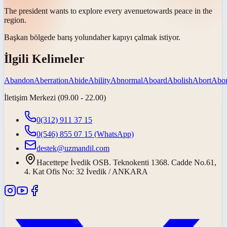
The president wants to explore every
avenue
towards peace in the
region.
Başkan bölgede barış
yolunda
her kapıyı çalmak istiyor.
İlgili Kelimeler
Abandon
Aberration
Abide
Ability
Abnormal
Aboard
Abolish
Abort
Abor
İletişim Merkezi (09.00 - 22.00)
0(312) 911 37 15
0(546) 855 07 15
(WhatsApp)
destek@uzmandil.com
Hacettepe İvedik OSB. Teknokenti 1368. Cadde No.61,
4. Kat Ofis No: 32 İvedik / ANKARA