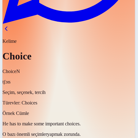
Kelime
Choice
Choice
N
tʃɔɪs
Seçim, seçenek, tercih
Türevler:
Choices
Örnek Cümle
He has to make some important
choices
.
O bazı önemli
seçimler
yapmak zorunda.