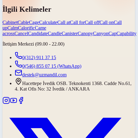
İlgili Kelimeler
Cabinet
Cable
Cage
Calculate
Call at
Call for
Call off
Call on
Call
up
Calm
Calorific
Came
across
Cancel
Candidate
Candle
Canister
Canopy
Canyon
Cap
Capability
İletişim Merkezi (09.00 - 22.00)
0(312) 911 37 15
0(546) 855 07 15
(WhatsApp)
destek@uzmandil.com
Hacettepe İvedik OSB. Teknokenti 1368. Cadde No.61,
4. Kat Ofis No: 32 İvedik / ANKARA