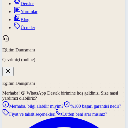
Dersler
Yorumlar
Blog
Ücretler
Eğitim Danışmanı
Çevrimiçi (online)
Eğitim Danışmanı
Merhaba! 👋
WhatsApp Destek
birimine hoş geldiniz. Size nasıl
yardımcı olabiliriz?
Merhaba, bilgi alabilir miyim?
%100 başarı garantisi nedir?
Fiyat ve taksit seçenekleri
Lütfen beni arar mısınız?