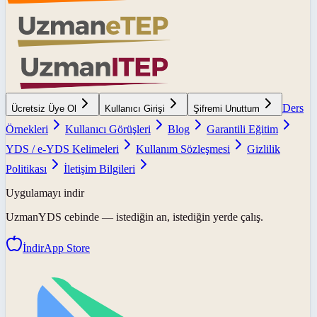
Ders
Ücretsiz Üye Ol
Kullanıcı Girişi
Şifremi Unuttum
Örnekleri
Kullanıcı Görüşleri
Blog
Garantili Eğitim
YDS / e-YDS Kelimeleri
Kullanım Sözleşmesi
Gizlilik
Politikası
İletişim Bilgileri
Uygulamayı indir
UzmanYDS
cebinde — istediğin an, istediğin yerde çalış.
İndir
App Store