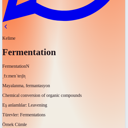
Kelime
Fermentation
Fermentation
N
ˌfɜːmenˈteɪʃn̩
Mayalanma, fermantasyon
Chemical conversion of organic compounds
Eş anlamlılar:
Leavening
Türevler:
Fermentations
Örnek Cümle