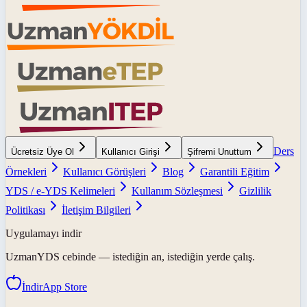
Ders
Ücretsiz Üye Ol
Kullanıcı Girişi
Şifremi Unuttum
Örnekleri
Kullanıcı Görüşleri
Blog
Garantili Eğitim
YDS / e-YDS Kelimeleri
Kullanım Sözleşmesi
Gizlilik
Politikası
İletişim Bilgileri
Uygulamayı indir
UzmanYDS
cebinde — istediğin an, istediğin yerde çalış.
İndir
App Store