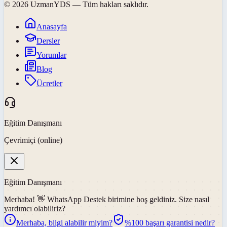
©
2026
UzmanYDS
— Tüm hakları saklıdır.
Anasayfa
Dersler
Yorumlar
Blog
Ücretler
Eğitim Danışmanı
Çevrimiçi (online)
Eğitim Danışmanı
Merhaba! 👋
WhatsApp Destek
birimine hoş geldiniz. Size nasıl
yardımcı olabiliriz?
Merhaba, bilgi alabilir miyim?
%100 başarı garantisi nedir?