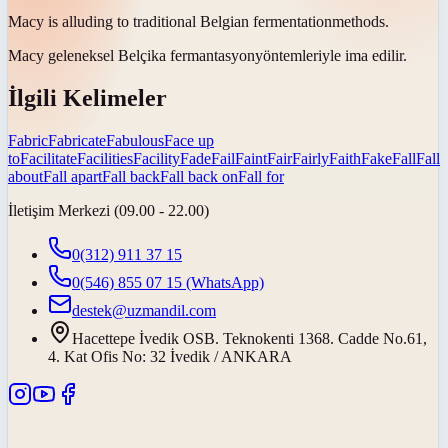
Macy is alluding to traditional Belgian
fermentation
methods.
Macy geleneksel Belçika
fermantasyon
yöntemleriyle ima edilir.
İlgili Kelimeler
Fabric
Fabricate
Fabulous
Face up
to
Facilitate
Facilities
Facility
Fade
Fail
Faint
Fair
Fairly
Faith
Fake
Fall
Fall
about
Fall apart
Fall back
Fall back on
Fall for
İletişim Merkezi (09.00 - 22.00)
0(312) 911 37 15
0(546) 855 07 15
(WhatsApp)
destek@uzmandil.com
Hacettepe İvedik OSB. Teknokenti 1368. Cadde No.61,
4. Kat Ofis No: 32 İvedik / ANKARA