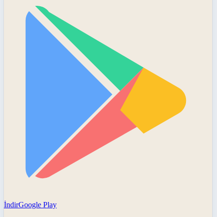
İndir
Google Play