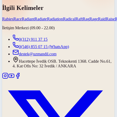
İlgili Kelimeler
Rabies
Race
Radiant
Radiate
Radiation
Radical
Raft
Rag
Rage
Raid
Raise
İletişim Merkezi (09.00 - 22.00)
0(312) 911 37 15
0(546) 855 07 15
(WhatsApp)
destek@uzmandil.com
Hacettepe İvedik OSB. Teknokenti 1368. Cadde No.61,
4. Kat Ofis No: 32 İvedik / ANKARA