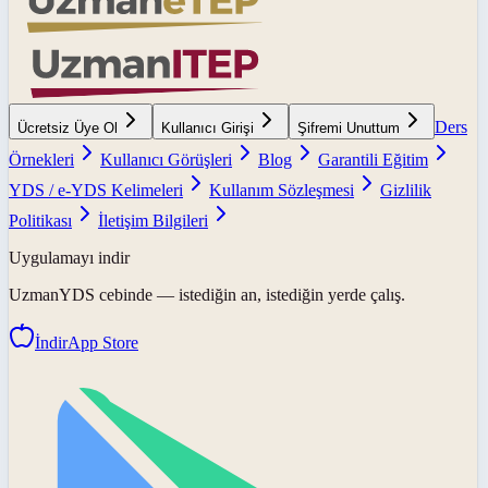
Ders
Ücretsiz Üye Ol
Kullanıcı Girişi
Şifremi Unuttum
Örnekleri
Kullanıcı Görüşleri
Blog
Garantili Eğitim
YDS / e-YDS Kelimeleri
Kullanım Sözleşmesi
Gizlilik
Politikası
İletişim Bilgileri
Uygulamayı indir
UzmanYDS
cebinde — istediğin an, istediğin yerde çalış.
İndir
App Store