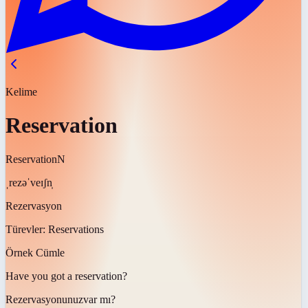
Kelime
Reservation
Reservation
N
ˌrezəˈveɪʃn̩
Rezervasyon
Türevler:
Reservations
Örnek Cümle
Have you got a
reservation
?
Rezervasyonunuz
var mı?