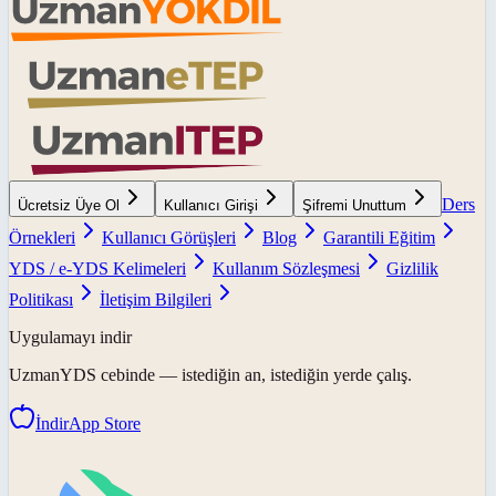
Ders
Ücretsiz Üye Ol
Kullanıcı Girişi
Şifremi Unuttum
Örnekleri
Kullanıcı Görüşleri
Blog
Garantili Eğitim
YDS / e-YDS Kelimeleri
Kullanım Sözleşmesi
Gizlilik
Politikası
İletişim Bilgileri
Uygulamayı indir
UzmanYDS
cebinde — istediğin an, istediğin yerde çalış.
İndir
App Store