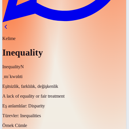
Kelime
Inequality
Inequality
N
ˌɪnɪˈkwɒlɪti
Eşitsizlik, farklılık, değişkenlik
A lack of equality or fair treatment
Eş anlamlılar:
Disparity
Türevler:
Inequalities
Örnek Cümle