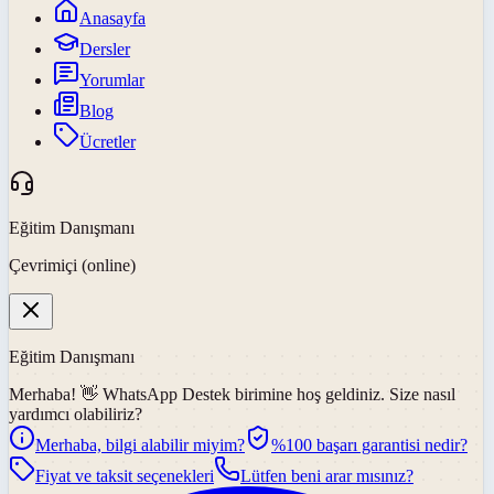
Anasayfa
Dersler
Yorumlar
Blog
Ücretler
Eğitim Danışmanı
Çevrimiçi (online)
Eğitim Danışmanı
Merhaba! 👋
WhatsApp Destek
birimine hoş geldiniz. Size nasıl
yardımcı olabiliriz?
Merhaba, bilgi alabilir miyim?
%100 başarı garantisi nedir?
Fiyat ve taksit seçenekleri
Lütfen beni arar mısınız?