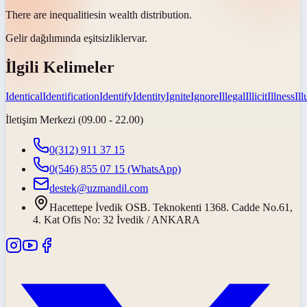
There are
inequalities
in wealth distribution.
Gelir dağılımında
eşitsizlikler
var.
İlgili Kelimeler
Identical
Identification
Identify
Identity
Ignite
Ignore
Illegal
Illicit
Illness
Il
İletişim Merkezi (09.00 - 22.00)
0(312) 911 37 15
0(546) 855 07 15
(WhatsApp)
destek@uzmandil.com
Hacettepe İvedik OSB. Teknokenti 1368. Cadde No.61,
4. Kat Ofis No: 32 İvedik / ANKARA