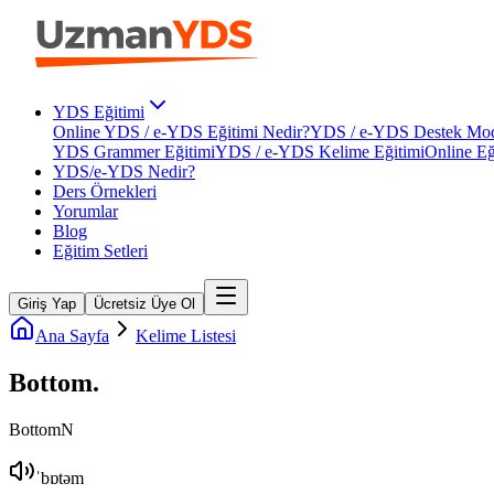
YDS Eğitimi
Online YDS / e-YDS Eğitimi Nedir?
YDS / e-YDS Destek Mod
YDS Grammer Eğitimi
YDS / e-YDS Kelime Eğitimi
Online Eğ
YDS/e-YDS Nedir?
Ders Örnekleri
Yorumlar
Blog
Eğitim Setleri
Giriş Yap
Ücretsiz Üye Ol
Ana Sayfa
Kelime Listesi
Bottom
.
Bottom
N
ˈbɒtəm