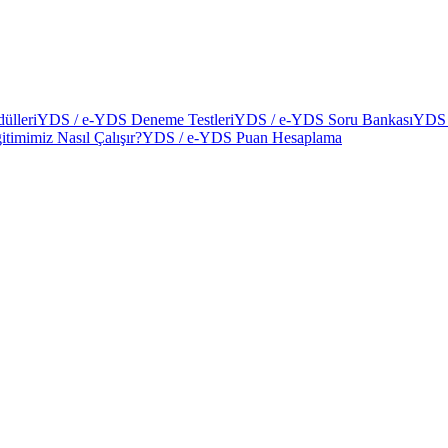
ülleri
YDS / e-YDS Deneme Testleri
YDS / e-YDS Soru Bankası
YDS 
itimimiz Nasıl Çalışır?
YDS / e-YDS Puan Hesaplama