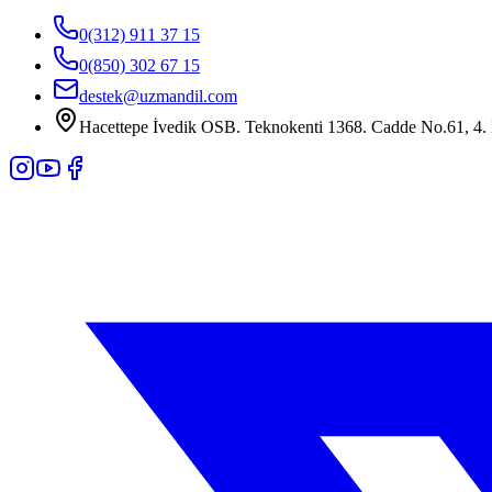
0(312) 911 37 15
0(850) 302 67 15
destek@uzmandil.com
Hacettepe İvedik OSB. Teknokenti 1368. Cadde No.61, 4