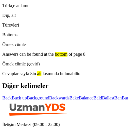
Türkçe anlamı
Dip, alt
Türevleri
Bottoms
Örnek cümle
Answers can be found at the
bottom
of page 8.
Örnek cümle (çeviri)
Cevaplar sayfa 8in
alt
kısmında bulunabilir.
Diğer kelimeler
Back
Back up
Background
Backwards
Bake
Balance
Bald
Ballast
Ban
Ba
İletişim Merkezi (09.00 - 22.00)