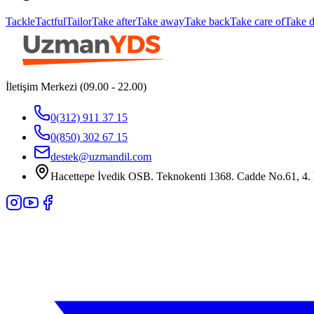
Tackle
Tactful
Tailor
Take after
Take away
Take back
Take care of
Take 
İletişim Merkezi (09.00 - 22.00)
0(312) 911 37 15
0(850) 302 67 15
destek@uzmandil.com
Hacettepe İvedik OSB. Teknokenti 1368. Cadde No.61, 4