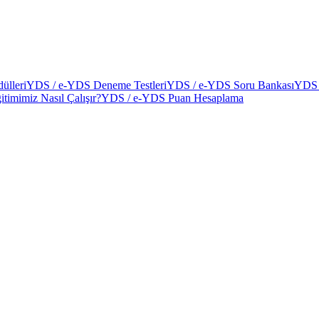
ülleri
YDS / e-YDS Deneme Testleri
YDS / e-YDS Soru Bankası
YDS 
itimimiz Nasıl Çalışır?
YDS / e-YDS Puan Hesaplama