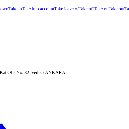
down
Take in
Take into account
Take leave of
Take off
Take on
Take out
Ta
. Kat Ofis No: 32 İvedik / ANKARA