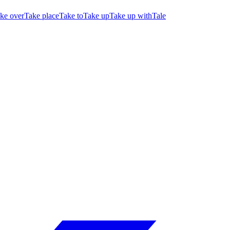
ke over
Take place
Take to
Take up
Take up with
Tale