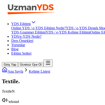
YDS Eğitimi
Online YDS / e-YDS Eğitimi Nedir?
YDS / e-YDS Destek Mod
YDS Grammer Eğitimi
YDS / e-YDS Kelime Eğitimi
Online Eğ
YDS/e-YDS Nedir?
Ders Örnekleri
Yorumlar
Blog
Eğitim Setleri
Giriş Yap
Ücretsiz Üye Ol
Ana Sayfa
Kelime Listesi
Textile
.
Textile
N
ˈtekstaɪl