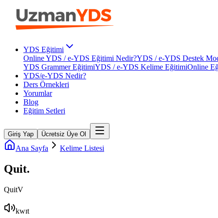
YDS Eğitimi
Online YDS / e-YDS Eğitimi Nedir?
YDS / e-YDS Destek Mod
YDS Grammer Eğitimi
YDS / e-YDS Kelime Eğitimi
Online Eğ
YDS/e-YDS Nedir?
Ders Örnekleri
Yorumlar
Blog
Eğitim Setleri
Giriş Yap
Ücretsiz Üye Ol
Ana Sayfa
Kelime Listesi
Quit
.
Quit
V
kwɪt