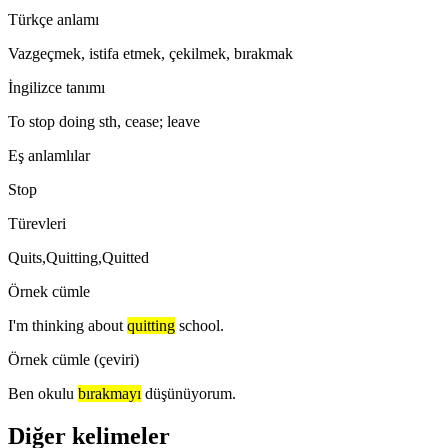
Türkçe anlamı
Vazgeçmek, istifa etmek, çekilmek, bırakmak
İngilizce tanımı
To stop doing sth, cease; leave
Eş anlamlılar
Stop
Türevleri
Quits,Quitting,Quitted
Örnek cümle
I'm thinking about
quitting
school.
Örnek cümle (çeviri)
Ben okulu
bırakmayı
düşünüyorum.
Diğer kelimeler