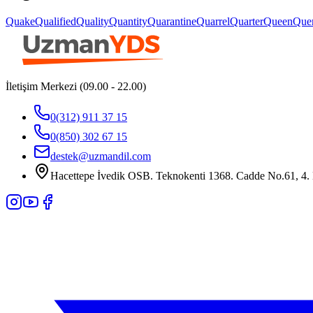
Quake
Qualified
Quality
Quantity
Quarantine
Quarrel
Quarter
Queen
Que
İletişim Merkezi (09.00 - 22.00)
0(312) 911 37 15
0(850) 302 67 15
destek@uzmandil.com
Hacettepe İvedik OSB. Teknokenti 1368. Cadde No.61, 4