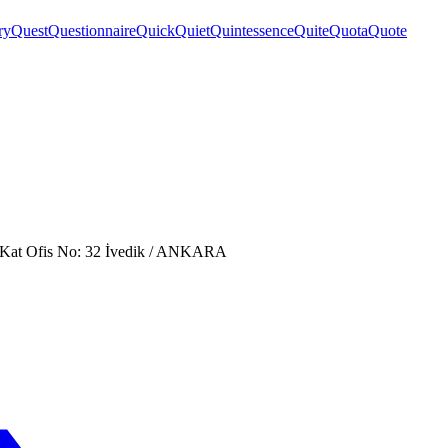
ry
Quest
Questionnaire
Quick
Quiet
Quintessence
Quite
Quota
Quote
. Kat Ofis No: 32 İvedik / ANKARA