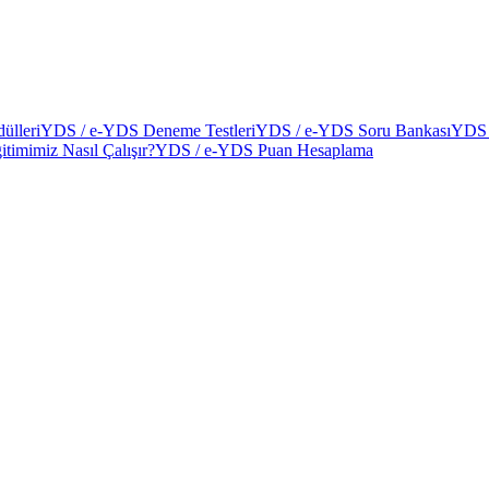
ülleri
YDS / e-YDS Deneme Testleri
YDS / e-YDS Soru Bankası
YDS 
itimimiz Nasıl Çalışır?
YDS / e-YDS Puan Hesaplama