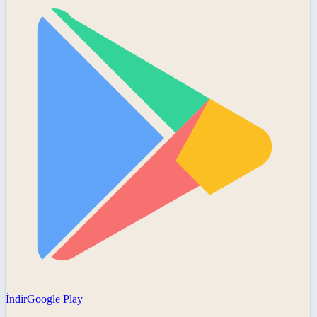
İndir
Google Play