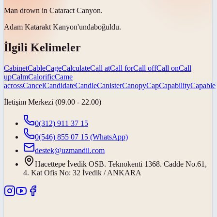
Man drown in Cataract
Canyon
.
Adam Katarakt
Kanyon'unda
boğuldu.
İlgili Kelimeler
Cabinet
Cable
Cage
Calculate
Call at
Call for
Call off
Call on
Call
up
Calm
Calorific
Came
across
Cancel
Candidate
Candle
Canister
Canopy
Cap
Capability
Capable
İletişim Merkezi (09.00 - 22.00)
0(312) 911 37 15
0(546) 855 07 15
(WhatsApp)
destek@uzmandil.com
Hacettepe İvedik OSB. Teknokenti 1368. Cadde No.61,
4. Kat Ofis No: 32 İvedik / ANKARA