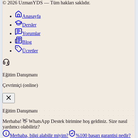
©
2026
UzmanYDS
— Tüm hakları saklıdır.
Anasayfa
Dersler
Yorumlar
Blog
Ücretler
Eğitim Danışmanı
Çevrimiçi (online)
Eğitim Danışmanı
Merhaba! 👋
WhatsApp Destek
birimine hoş geldiniz. Size nasıl
yardımcı olabiliriz?
Merhaba, bilgi alabilir miyim?
%100 başarı garantisi nedir?