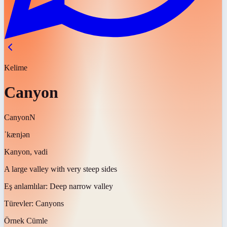
Kelime
Canyon
Canyon
N
ˈkænjən
Kanyon, vadi
A large valley with very steep sides
Eş anlamlılar:
Deep narrow valley
Türevler:
Canyons
Örnek Cümle