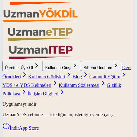
Ders
Ücretsiz Üye Ol
Kullanıcı Girişi
Şifremi Unuttum
Örnekleri
Kullanıcı Görüşleri
Blog
Garantili Eğitim
YDS / e-YDS Kelimeleri
Kullanım Sözleşmesi
Gizlilik
Politikası
İletişim Bilgileri
Uygulamayı indir
UzmanYDS
cebinde — istediğin an, istediğin yerde çalış.
İndir
App Store