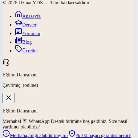
©
2026
UzmanYDS
— Tüm hakları saklıdır.
Anasayfa
Dersler
Yorumlar
Blog
Ücretler
Eğitim Danışmanı
Çevrimiçi (online)
Eğitim Danışmanı
Merhaba! 👋
WhatsApp Destek
birimine hoş geldiniz. Size nasıl
yardımcı olabiliriz?
Merhaba, bilgi alabilir miyim?
%100 başarı garantisi nedir?