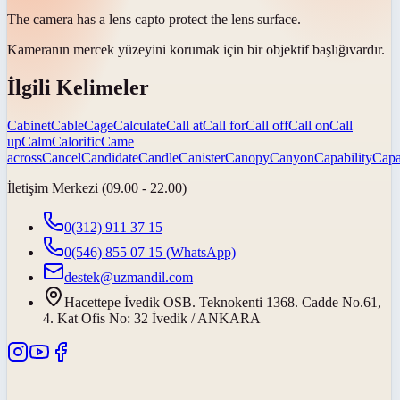
The camera has a lens
cap
to protect the lens surface.
Kameranın mercek yüzeyini korumak için bir objektif
başlığı
vardır.
İlgili Kelimeler
Cabinet
Cable
Cage
Calculate
Call at
Call for
Call off
Call on
Call
up
Calm
Calorific
Came
across
Cancel
Candidate
Candle
Canister
Canopy
Canyon
Capability
Capa
İletişim Merkezi (09.00 - 22.00)
0(312) 911 37 15
0(546) 855 07 15
(WhatsApp)
destek@uzmandil.com
Hacettepe İvedik OSB. Teknokenti 1368. Cadde No.61,
4. Kat Ofis No: 32 İvedik / ANKARA