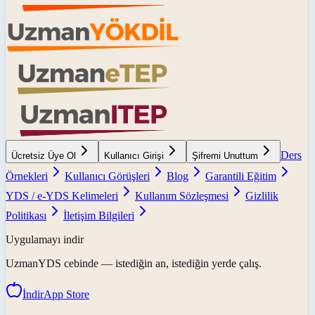
Ders
Ücretsiz Üye Ol
Kullanıcı Girişi
Şifremi Unuttum
Örnekleri
Kullanıcı Görüşleri
Blog
Garantili Eğitim
YDS / e-YDS Kelimeleri
Kullanım Sözleşmesi
Gizlilik
Politikası
İletişim Bilgileri
Uygulamayı indir
UzmanYDS
cebinde — istediğin an, istediğin yerde çalış.
İndir
App Store