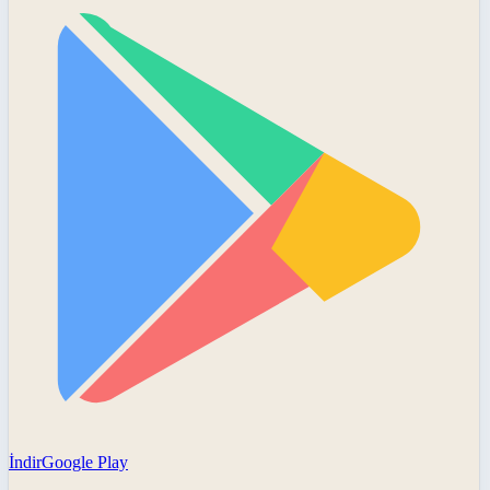
İndir
Google Play