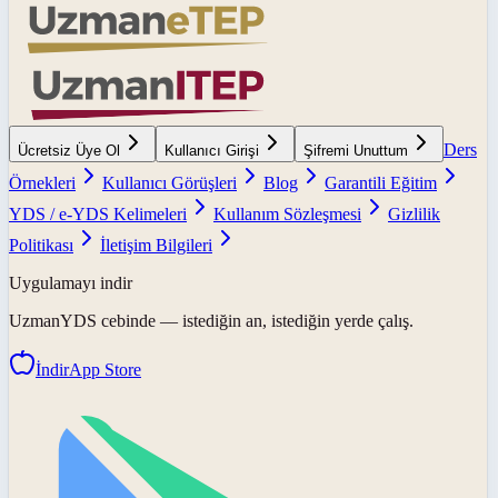
Ders
Ücretsiz Üye Ol
Kullanıcı Girişi
Şifremi Unuttum
Örnekleri
Kullanıcı Görüşleri
Blog
Garantili Eğitim
YDS / e-YDS Kelimeleri
Kullanım Sözleşmesi
Gizlilik
Politikası
İletişim Bilgileri
Uygulamayı indir
UzmanYDS
cebinde — istediğin an, istediğin yerde çalış.
İndir
App Store