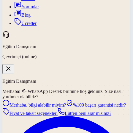
Yorumlar
Blog
Ücretler
Eğitim Danışmanı
Çevrimiçi (online)
Eğitim Danışmanı
Merhaba! 👋
WhatsApp Destek
birimine hoş geldiniz. Size nasıl
yardımcı olabiliriz?
Merhaba, bilgi alabilir miyim?
%100 başarı garantisi nedir?
Fiyat ve taksit seçenekleri
Lütfen beni arar mısınız?