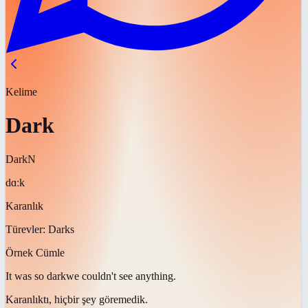
Kelime
Dark
Dark
N
dɑːk
Karanlık
Türevler:
Darks
Örnek Cümle
It was so
dark
we couldn't see anything.
Karanlıktı
, hiçbir şey göremedik.