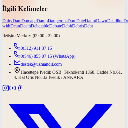
İlgili Kelimeler
Dairy
Dam
Damage
Damp
Dangerous
Dare
Date
Daunt
Dawn
Deadline
De
with
Dean
Death
Debatable
Debate
Debit
Debris
Debt
İletişim Merkezi (09.00 - 22.00)
0(312) 911 37 15
0(546) 855 07 15
(WhatsApp)
destek@uzmandil.com
Hacettepe İvedik OSB. Teknokenti 1368. Cadde No.61,
4. Kat Ofis No: 32 İvedik / ANKARA