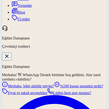
Yorumlar
Blog
Ücretler
Eğitim Danışmanı
Çevrimiçi (online)
Eğitim Danışmanı
Merhaba! 👋
WhatsApp Destek
birimine hoş geldiniz. Size nasıl
yardımcı olabiliriz?
Merhaba, bilgi alabilir miyim?
%100 başarı garantisi nedir?
Fiyat ve taksit seçenekleri
Lütfen beni arar mısınız?