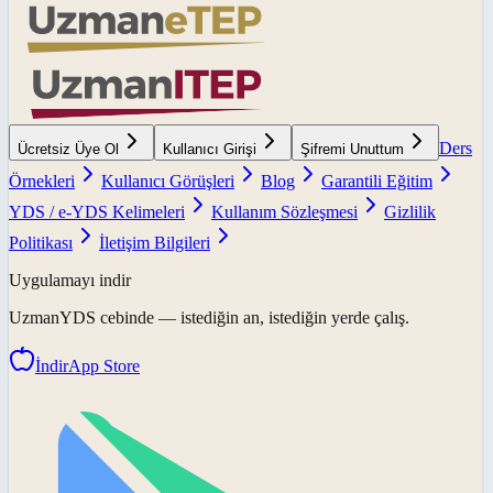
Ders
Ücretsiz Üye Ol
Kullanıcı Girişi
Şifremi Unuttum
Örnekleri
Kullanıcı Görüşleri
Blog
Garantili Eğitim
YDS / e-YDS Kelimeleri
Kullanım Sözleşmesi
Gizlilik
Politikası
İletişim Bilgileri
Uygulamayı indir
UzmanYDS
cebinde — istediğin an, istediğin yerde çalış.
İndir
App Store