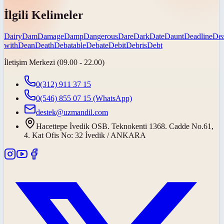
İlgili Kelimeler
Dairy
Dam
Damage
Damp
Dangerous
Dare
Dark
Date
Daunt
Deadline
De
with
Dean
Death
Debatable
Debate
Debit
Debris
Debt
İletişim Merkezi (09.00 - 22.00)
0(312) 911 37 15
0(546) 855 07 15
(WhatsApp)
destek@uzmandil.com
Hacettepe İvedik OSB. Teknokenti 1368. Cadde No.61,
4. Kat Ofis No: 32 İvedik / ANKARA