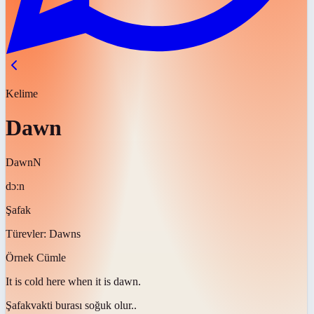
Kelime
Dawn
Dawn
N
dɔːn
Şafak
Türevler:
Dawns
Örnek Cümle
It is cold here when it is
dawn
.
Şafak
vakti burası soğuk olur..