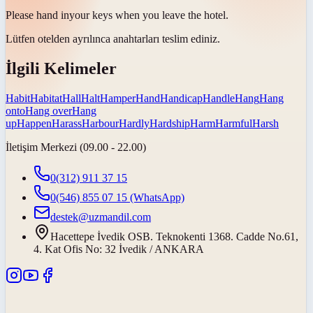
Please
hand in
your keys when you leave the hotel.
Lütfen otelden ayrılınca anahtarları
teslim ediniz
.
İlgili Kelimeler
Habit
Habitat
Hall
Halt
Hamper
Hand
Handicap
Handle
Hang
Hang
onto
Hang over
Hang
up
Happen
Harass
Harbour
Hardly
Hardship
Harm
Harmful
Harsh
İletişim Merkezi (09.00 - 22.00)
0(312) 911 37 15
0(546) 855 07 15
(WhatsApp)
destek@uzmandil.com
Hacettepe İvedik OSB. Teknokenti 1368. Cadde No.61,
4. Kat Ofis No: 32 İvedik / ANKARA