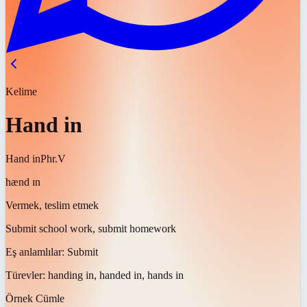
Kelime
Hand in
Hand in
Phr.V
hænd ɪn
Vermek, teslim etmek
Submit school work, submit homework
Eş anlamlılar:
Submit
Türevler:
handing in, handed in, hands in
Örnek Cümle