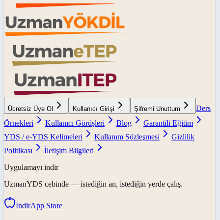
Ders
Ücretsiz Üye Ol
Kullanıcı Girişi
Şifremi Unuttum
Örnekleri
Kullanıcı Görüşleri
Blog
Garantili Eğitim
YDS / e-YDS Kelimeleri
Kullanım Sözleşmesi
Gizlilik
Politikası
İletişim Bilgileri
Uygulamayı indir
UzmanYDS
cebinde — istediğin an, istediğin yerde çalış.
İndir
App Store