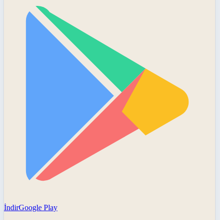
İndir
Google Play