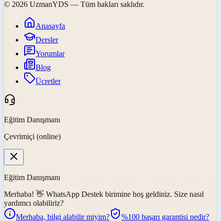
©
2026
UzmanYDS
— Tüm hakları saklıdır.
Anasayfa
Dersler
Yorumlar
Blog
Ücretler
Eğitim Danışmanı
Çevrimiçi (online)
Eğitim Danışmanı
Merhaba! 👋
WhatsApp Destek
birimine hoş geldiniz. Size nasıl
yardımcı olabiliriz?
Merhaba, bilgi alabilir miyim?
%100 başarı garantisi nedir?