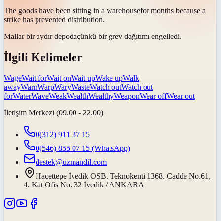
The goods have been sitting in a
warehouse
for months because a
strike has prevented distribution.
Mallar bir aydır
depoda
çünkü bir grev dağıtımı engelledi.
İlgili Kelimeler
Wage
Wait for
Wait on
Wait up
Wake up
Walk
away
Warn
Warp
Wary
Waste
Watch out
Watch out
for
Water
Wave
Weak
Wealth
Wealthy
Weapon
Wear off
Wear out
İletişim Merkezi (09.00 - 22.00)
0(312) 911 37 15
0(546) 855 07 15
(WhatsApp)
destek@uzmandil.com
Hacettepe İvedik OSB. Teknokenti 1368. Cadde No.61,
4. Kat Ofis No: 32 İvedik / ANKARA