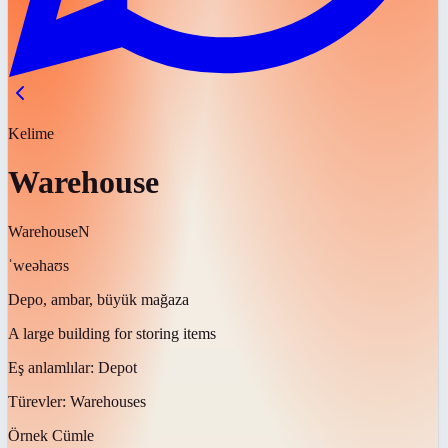
Kelime
Warehouse
Warehouse
N
ˈweəhaʊs
Depo, ambar, büyük mağaza
A large building for storing items
Eş anlamlılar:
Depot
Türevler:
Warehouses
Örnek Cümle