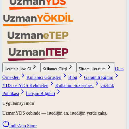
Ders
Ücretsiz Üye Ol
Kullanıcı Girişi
Şifremi Unuttum
Örnekleri
Kullanıcı Görüşleri
Blog
Garantili Eğitim
YDS / e-YDS Kelimeleri
Kullanım Sözleşmesi
Gizlilik
Politikası
İletişim Bilgileri
Uygulamayı indir
UzmanYDS
cebinde — istediğin an, istediğin yerde çalış.
İndir
App Store