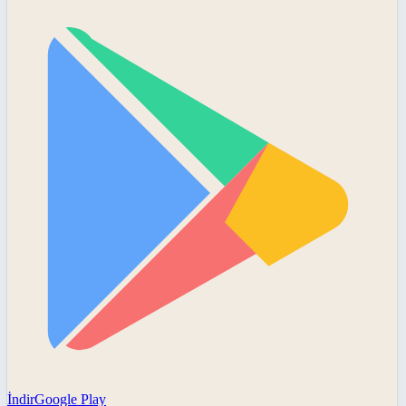
İndir
Google Play