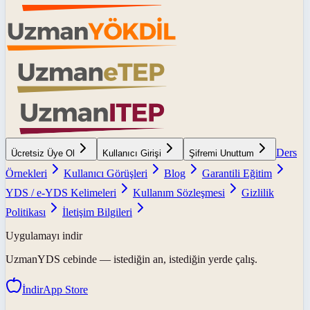
Ders
Ücretsiz Üye Ol
Kullanıcı Girişi
Şifremi Unuttum
Örnekleri
Kullanıcı Görüşleri
Blog
Garantili Eğitim
YDS / e-YDS Kelimeleri
Kullanım Sözleşmesi
Gizlilik
Politikası
İletişim Bilgileri
Uygulamayı indir
UzmanYDS
cebinde — istediğin an, istediğin yerde çalış.
İndir
App Store