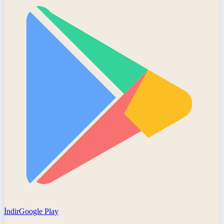
İndir
Google Play