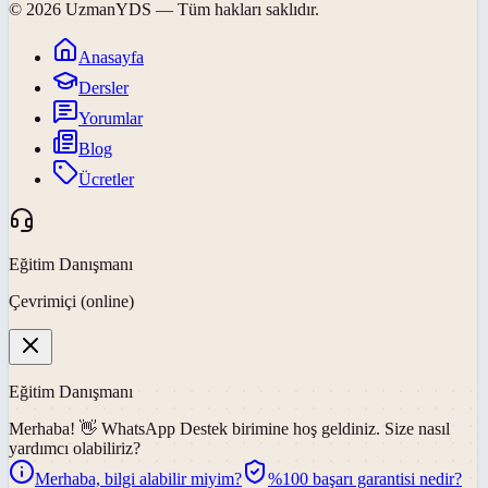
©
2026
UzmanYDS
— Tüm hakları saklıdır.
Anasayfa
Dersler
Yorumlar
Blog
Ücretler
Eğitim Danışmanı
Çevrimiçi (online)
Eğitim Danışmanı
Merhaba! 👋
WhatsApp Destek
birimine hoş geldiniz. Size nasıl
yardımcı olabiliriz?
Merhaba, bilgi alabilir miyim?
%100 başarı garantisi nedir?