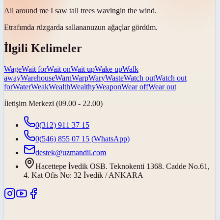
All around me I saw tall trees
waving
in the wind.
Etrafımda rüzgarda
sallanan
uzun ağaçlar gördüm.
İlgili Kelimeler
Wage
Wait for
Wait on
Wait up
Wake up
Walk
away
Warehouse
Warn
Warp
Wary
Waste
Watch out
Watch out
for
Water
Weak
Wealth
Wealthy
Weapon
Wear off
Wear out
İletişim Merkezi (09.00 - 22.00)
0(312) 911 37 15
0(546) 855 07 15
(WhatsApp)
destek@uzmandil.com
Hacettepe İvedik OSB. Teknokenti 1368. Cadde No.61,
4. Kat Ofis No: 32 İvedik / ANKARA