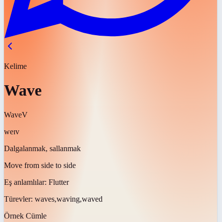
Kelime
Wave
Wave
V
weɪv
Dalgalanmak, sallanmak
Move from side to side
Eş anlamlılar:
Flutter
Türevler:
waves,waving,waved
Örnek Cümle