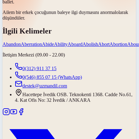
ballet.
Ailem bir erkek çocuğunun baleye ilgi duymasını
anormal
olarak
düşündüler.
İlgili Kelimeler
Abandon
Aberration
Abide
Ability
Aboard
Abolish
Abort
Abortion
Abou
İletişim Merkezi (09.00 - 22.00)
0(312) 911 37 15
0(546) 855 07 15
(WhatsApp)
destek@uzmandil.com
Hacettepe İvedik OSB. Teknokenti 1368. Cadde No.61,
4. Kat Ofis No: 32 İvedik / ANKARA