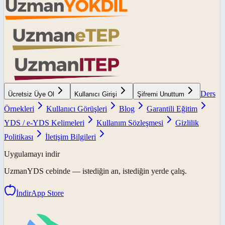
Ders
Ücretsiz Üye Ol
Kullanıcı Girişi
Şifremi Unuttum
Örnekleri
Kullanıcı Görüşleri
Blog
Garantili Eğitim
YDS / e-YDS Kelimeleri
Kullanım Sözleşmesi
Gizlilik
Politikası
İletişim Bilgileri
Uygulamayı indir
UzmanYDS
cebinde — istediğin an, istediğin yerde çalış.
İndir
App Store