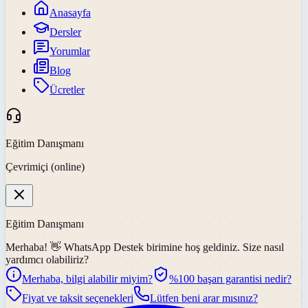
Anasayfa
Dersler
Yorumlar
Blog
Ücretler
Eğitim Danışmanı
Çevrimiçi (online)
Eğitim Danışmanı
Merhaba! 👋
WhatsApp Destek
birimine hoş geldiniz. Size nasıl
yardımcı olabiliriz?
Merhaba, bilgi alabilir miyim?
%100 başarı garantisi nedir?
Fiyat ve taksit seçenekleri
Lütfen beni arar mısınız?