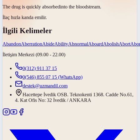
The drug is quickly
absorbed
into the bloodstream.
İlaç hızla kanda
emilir
.
İlgili Kelimeler
Abandon
Aberration
Abide
Ability
Abnormal
Aboard
Abolish
Abort
Abor
İletişim Merkezi (09.00 - 22.00)
0(312) 911 37 15
0(546) 855 07 15
(WhatsApp)
destek@uzmandil.com
Hacettepe İvedik OSB. Teknokenti 1368. Cadde No.61,
4. Kat Ofis No: 32 İvedik / ANKARA