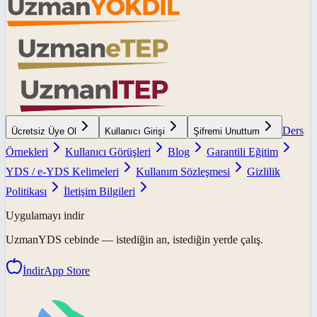
Ders
Ücretsiz Üye Ol
Kullanıcı Girişi
Şifremi Unuttum
Örnekleri
Kullanıcı Görüşleri
Blog
Garantili Eğitim
YDS / e-YDS Kelimeleri
Kullanım Sözleşmesi
Gizlilik
Politikası
İletişim Bilgileri
Uygulamayı indir
UzmanYDS
cebinde — istediğin an, istediğin yerde çalış.
İndir
App Store