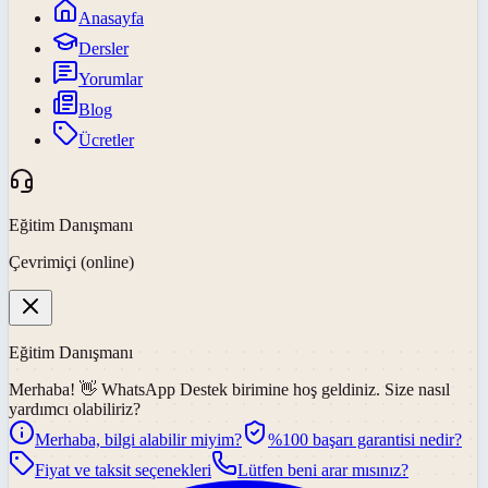
Anasayfa
Dersler
Yorumlar
Blog
Ücretler
Eğitim Danışmanı
Çevrimiçi (online)
Eğitim Danışmanı
Merhaba! 👋
WhatsApp Destek
birimine hoş geldiniz. Size nasıl
yardımcı olabiliriz?
Merhaba, bilgi alabilir miyim?
%100 başarı garantisi nedir?
Fiyat ve taksit seçenekleri
Lütfen beni arar mısınız?