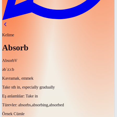
Kelime
Absorb
Absorb
V
əbˈzɔːb
Kavramak, emmek
Take sth in, especially gradually
Eş anlamlılar:
Take in
Türevler:
absorbs,absorbing,absorbed
Örnek Cümle