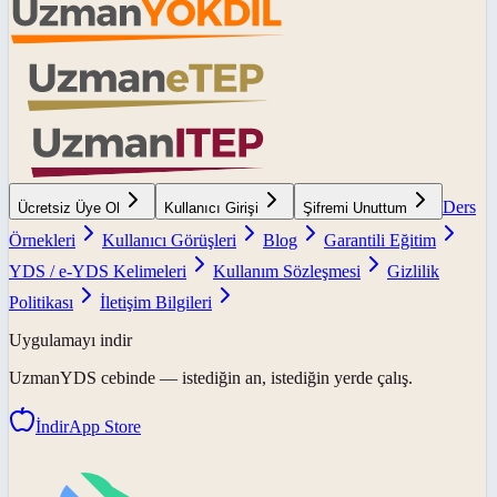
Ders
Ücretsiz Üye Ol
Kullanıcı Girişi
Şifremi Unuttum
Örnekleri
Kullanıcı Görüşleri
Blog
Garantili Eğitim
YDS / e-YDS Kelimeleri
Kullanım Sözleşmesi
Gizlilik
Politikası
İletişim Bilgileri
Uygulamayı indir
UzmanYDS
cebinde — istediğin an, istediğin yerde çalış.
İndir
App Store