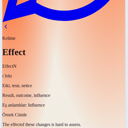
Kelime
Effect
Effect
N
ɪˈfekt
Etki, tesir, netice
Result, outcome, influence
Eş anlamlılar:
Influence
Örnek Cümle
The
effect
of these changes is hard to assess.