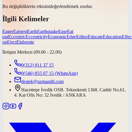
Bu değişikliklerin
etkisini
değerlendirmek zordur.
İlgili Kelimeler
Eager
Earnest
Earth
Earthquake
Ease
Eat
out
Eccentric
Eccentricity
Economic
Edge
Editor
Educate
Education
Effec
on
Eject
Elaborate
İletişim Merkezi (09.00 - 22.00)
0(312) 911 37 15
0(546) 855 07 15
(WhatsApp)
destek@uzmandil.com
Hacettepe İvedik OSB. Teknokenti 1368. Cadde No.61,
4. Kat Ofis No: 32 İvedik / ANKARA