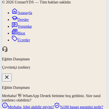
©
2026
UzmanYDS
— Tüm hakları saklıdır.
Anasayfa
Dersler
Yorumlar
Blog
Ücretler
Eğitim Danışmanı
Çevrimiçi (online)
Eğitim Danışmanı
Merhaba! 👋
WhatsApp Destek
birimine hoş geldiniz. Size nasıl
yardımcı olabiliriz?
Merhaba, bilgi alabilir miyim?
%100 başarı garantisi nedir?