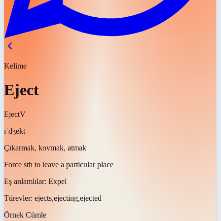
Kelime
Eject
Eject
V
ɪˈdʒekt
Çıkarmak, kovmak, atmak
Force sth to leave a particular place
Eş anlamlılar:
Expel
Türevler:
ejects,ejecting,ejected
Örnek Cümle