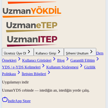
Ders
Ücretsiz Üye Ol
Kullanıcı Girişi
Şifremi Unuttum
Örnekleri
Kullanıcı Görüşleri
Blog
Garantili Eğitim
YDS / e-YDS Kelimeleri
Kullanım Sözleşmesi
Gizlilik
Politikası
İletişim Bilgileri
Uygulamayı indir
UzmanYDS
cebinde — istediğin an, istediğin yerde çalış.
İndir
App Store