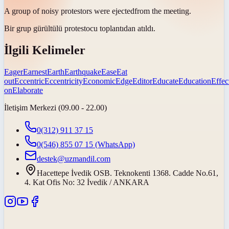
A group of noisy protestors were
ejected
from the meeting.
Bir grup gürültülü protestocu toplantıdan
atıldı
.
İlgili Kelimeler
Eager
Earnest
Earth
Earthquake
Ease
Eat
out
Eccentric
Eccentricity
Economic
Edge
Editor
Educate
Education
Effec
on
Elaborate
İletişim Merkezi (09.00 - 22.00)
0(312) 911 37 15
0(546) 855 07 15
(WhatsApp)
destek@uzmandil.com
Hacettepe İvedik OSB. Teknokenti 1368. Cadde No.61,
4. Kat Ofis No: 32 İvedik / ANKARA