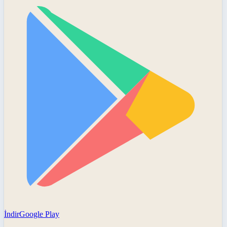
İndir
Google Play