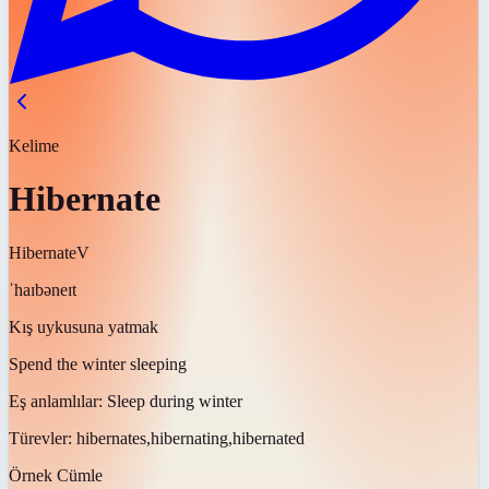
Kelime
Hibernate
Hibernate
V
ˈhaɪbəneɪt
Kış uykusuna yatmak
Spend the winter sleeping
Eş anlamlılar:
Sleep during winter
Türevler:
hibernates,hibernating,hibernated
Örnek Cümle