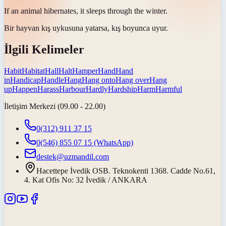
If an animal
hibernates
, it sleeps through the winter.
Bir hayvan
kış uykusuna yatarsa
, kış boyunca uyur.
İlgili Kelimeler
Habit
Habitat
Hall
Halt
Hamper
Hand
Hand
in
Handicap
Handle
Hang
Hang onto
Hang over
Hang
up
Happen
Harass
Harbour
Hardly
Hardship
Harm
Harmful
İletişim Merkezi (09.00 - 22.00)
0(312) 911 37 15
0(546) 855 07 15
(WhatsApp)
destek@uzmandil.com
Hacettepe İvedik OSB. Teknokenti 1368. Cadde No.61,
4. Kat Ofis No: 32 İvedik / ANKARA