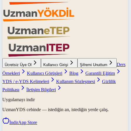
Ders
Ücretsiz Üye Ol
Kullanıcı Girişi
Şifremi Unuttum
Örnekleri
Kullanıcı Görüşleri
Blog
Garantili Eğitim
YDS / e-YDS Kelimeleri
Kullanım Sözleşmesi
Gizlilik
Politikası
İletişim Bilgileri
Uygulamayı indir
UzmanYDS
cebinde — istediğin an, istediğin yerde çalış.
İndir
App Store