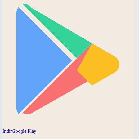
İndir
Google Play