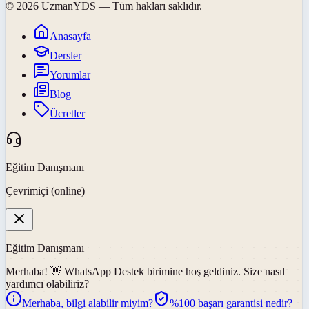
©
2026
UzmanYDS
— Tüm hakları saklıdır.
Anasayfa
Dersler
Yorumlar
Blog
Ücretler
Eğitim Danışmanı
Çevrimiçi (online)
Eğitim Danışmanı
Merhaba! 👋
WhatsApp Destek
birimine hoş geldiniz. Size nasıl
yardımcı olabiliriz?
Merhaba, bilgi alabilir miyim?
%100 başarı garantisi nedir?