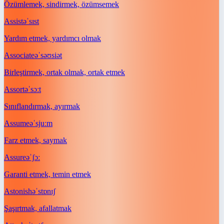
Özümlemek, sindirmek, özümsemek
Assist
əˈsɪst
Yardım etmek, yardımcı olmak
Associate
əˈsəʊsiət
Birleştirmek, ortak olmak, ortak etmek
Assort
əˈsɔːt
Sınıflandırmak, ayırmak
Assume
əˈsjuːm
Farz etmek, saymak
Assure
əˈʃɔː
Garanti etmek, temin etmek
Astonish
əˈstɒnɪʃ
Şaşırtmak, afallatmak