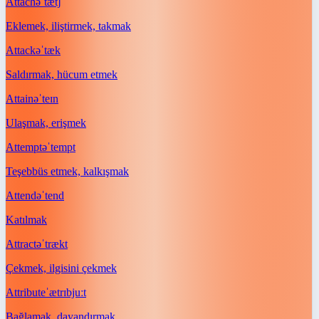
Attach
əˈtætʃ
Eklemek, iliştirmek, takmak
Attack
əˈtæk
Saldırmak, hücum etmek
Attain
əˈteɪn
Ulaşmak, erişmek
Attempt
əˈtempt
Teşebbüs etmek, kalkışmak
Attend
əˈtend
Katılmak
Attract
əˈtrækt
Çekmek, ilgisini çekmek
Attribute
ˈætrɪbjuːt
Bağlamak, dayandırmak