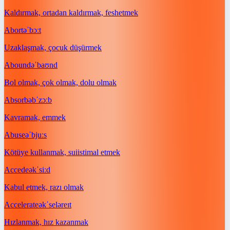
Kaldırmak, ortadan kaldırmak, feshetmek
Abort
əˈbɔːt
Uzaklaşmak, çocuk düşürmek
Abound
əˈbaʊnd
Bol olmak, çok olmak, dolu olmak
Absorb
əbˈzɔːb
Kavramak, emmek
Abuse
əˈbjuːs
Kötüye kullanmak, suiistimal etmek
Accede
əkˈsiːd
Kabul etmek, razı olmak
Accelerate
əkˈseləreɪt
Hızlanmak, hız kazanmak