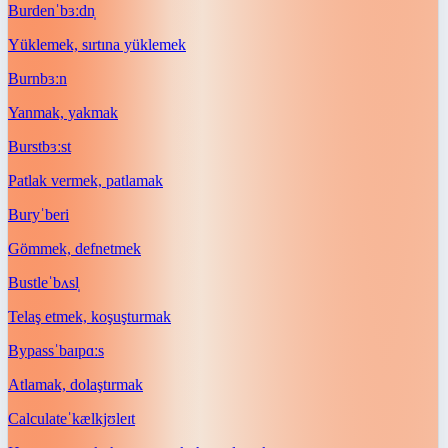
Burden
ˈbɜːdn̩
Yüklemek, sırtına yüklemek
Burn
bɜːn
Yanmak, yakmak
Burst
bɜːst
Patlak vermek, patlamak
Bury
ˈberi
Gömmek, defnetmek
Bustle
ˈbʌsl̩
Telaş etmek, koşuşturmak
Bypass
ˈbaɪpɑːs
Atlamak, dolaştırmak
Calculate
ˈkælkjʊleɪt