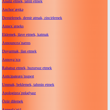
Analiz etmek, tahlil etmek
Anchor
ˈæŋkə
Demirlemek, demir atmak, zincirlemek
Annex
ˈæneks
Eklemek, ilave etmek, katmak
Announce
əˈnaʊns
Duyurmak, ilan etmek
Annoy
əˈnɔɪ
Rahatsız etmek, huzursuz etmek
Anticipate
ænˈtɪsɪpeɪt
Ummak, beklemek, tahmin etmek
Apologize
əˈpɒlədʒaɪz
Özür dilemek
Appeal
əˈpiːl