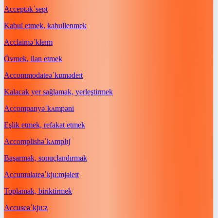
Accept
əkˈsept
Kabul etmek, kabullenmek
Acclaim
əˈkleɪm
Övmek, ilan etmek
Accommodate
əˈkɒmədeɪt
Kalacak yer sağlamak, yerleştirmek
Accompany
əˈkʌmpəni
Eşlik etmek, refakat etmek
Accomplish
əˈkʌmplɪʃ
Başarmak, sonuçlandırmak
Accumulate
əˈkjuːmjəleɪt
Toplamak, biriktirmek
Accuse
əˈkjuːz