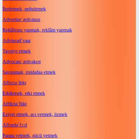
İlerletmek, geliştirmek
Advertise
ˈædvətaɪz
Reklâmını yapmak, reklâm yapmak
Advise
ədˈvaɪz
Tavsiye etmek
Advocate
ˈædvəkeɪt
Savunmak, müdafaa etmek
Affect
əˈfekt
Etkilemek, etki etmek
Afflict
əˈflɪkt
Eziyet etmek, acı vermek, üzmek
Afford
əˈfɔːd
Parası yetmek, gücü yetmek