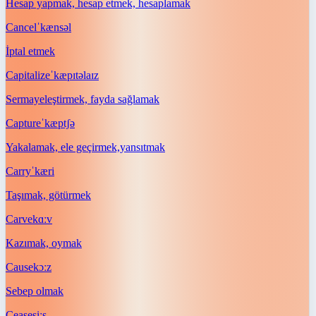
Hesap yapmak, hesap etmek, hesaplamak
Cancel
ˈkænsəl
İptal etmek
Capitalize
ˈkæpɪtəlaɪz
Sermayeleştirmek, fayda sağlamak
Capture
ˈkæptʃə
Yakalamak, ele geçirmek,yansıtmak
Carry
ˈkæri
Taşımak, götürmek
Carve
kɑːv
Kazımak, oymak
Cause
kɔːz
Sebep olmak
Cease
siːs