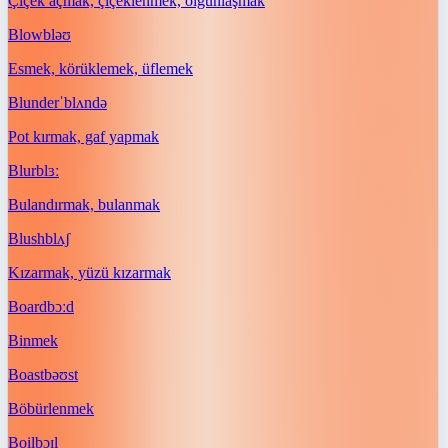
Çiçek açmak, çiçeklenmek, olgunlaşmak
Blow
bləʊ
Esmek, körüklemek, üflemek
Blunder
ˈblʌndə
Pot kırmak, gaf yapmak
Blur
blɜː
Bulandırmak, bulanmak
Blush
blʌʃ
Kızarmak, yüzü kızarmak
Board
bɔːd
Binmek
Boast
bəʊst
Böbürlenmek
Boil
bɔɪl