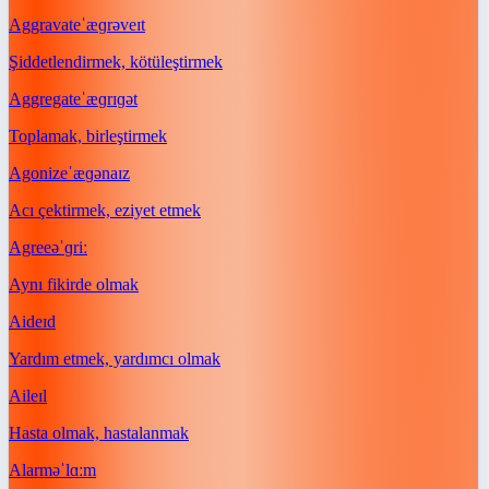
Aggravate
ˈæɡrəveɪt
Şiddetlendirmek, kötüleştirmek
Aggregate
ˈæɡrɪɡət
Toplamak, birleştirmek
Agonize
ˈæɡənaɪz
Acı çektirmek, eziyet etmek
Agree
əˈɡriː
Aynı fikirde olmak
Aid
eɪd
Yardım etmek, yardımcı olmak
Ail
eɪl
Hasta olmak, hastalanmak
Alarm
əˈlɑːm