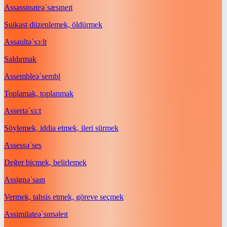
Assassinate
əˈsæsɪneɪt
Suikast düzenlemek, öldürmek
Assault
əˈsɔːlt
Saldırmak
Assemble
əˈsembl̩
Toplamak, toplanmak
Assert
əˈsɜːt
Söylemek, iddia etmek, ileri sürmek
Assess
əˈses
Değer biçmek, belirlemek
Assign
əˈsaɪn
Vermek, tahsis etmek, göreve seçmek
Assimilate
əˈsɪməleɪt