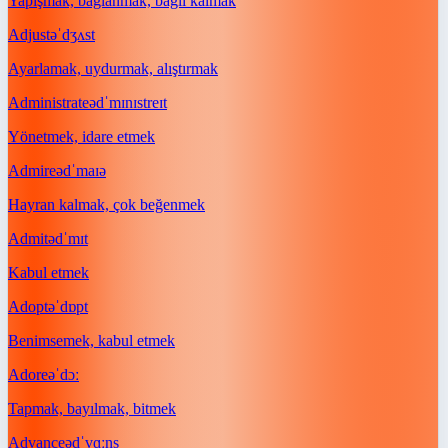
Yapışmak, bağlanmak, bağlı kalmak
Adjust
əˈdʒʌst
Ayarlamak, uydurmak, alıştırmak
Administrate
ədˈmɪnɪstreɪt
Yönetmek, idare etmek
Admire
ədˈmaɪə
Hayran kalmak, çok beğenmek
Admit
ədˈmɪt
Kabul etmek
Adopt
əˈdɒpt
Benimsemek, kabul etmek
Adore
əˈdɔː
Tapmak, bayılmak, bitmek
Advance
ədˈvɑːns