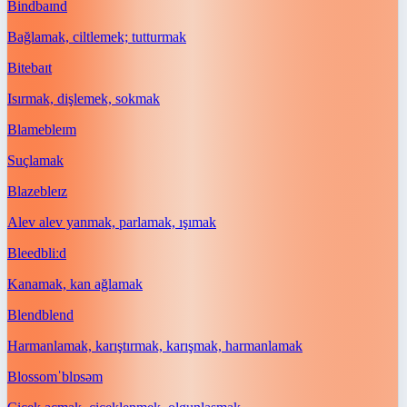
Bind
baɪnd
Bağlamak, ciltlemek; tutturmak
Bite
baɪt
Isırmak, dişlemek, sokmak
Blame
bleɪm
Suçlamak
Blaze
bleɪz
Alev alev yanmak, parlamak, ışımak
Bleed
bliːd
Kanamak, kan ağlamak
Blend
blend
Harmanlamak, karıştırmak, karışmak, harmanlamak
Blossom
ˈblɒsəm