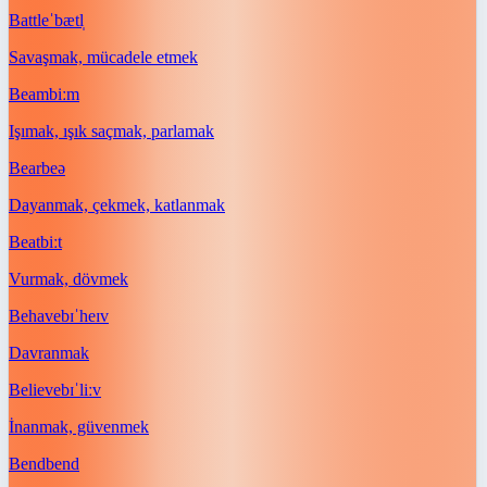
Battle
ˈbætl̩
Savaşmak, mücadele etmek
Beam
biːm
Işımak, ışık saçmak, parlamak
Bear
beə
Dayanmak, çekmek, katlanmak
Beat
biːt
Vurmak, dövmek
Behave
bɪˈheɪv
Davranmak
Believe
bɪˈliːv
İnanmak, güvenmek
Bend
bend