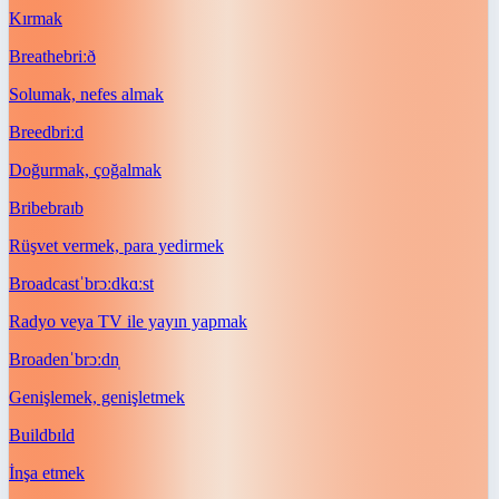
Kırmak
Breathe
briːð
Solumak, nefes almak
Breed
briːd
Doğurmak, çoğalmak
Bribe
braɪb
Rüşvet vermek, para yedirmek
Broadcast
ˈbrɔːdkɑːst
Radyo veya TV ile yayın yapmak
Broaden
ˈbrɔːdn̩
Genişlemek, genişletmek
Build
bɪld
İnşa etmek