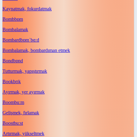
Kaynatmak, fokurdatmak
Bomb
bɒm
Bombalamak
Bombard
bɒmˈbɑːd
Bombalamak, bombardıman etmek
Bond
bɒnd
Tutturmak, yapıştırmak
Book
bʊk
Ayırmak, yer ayırmak
Boom
buːm
Gelişmek, fırlamak
Boost
buːst
Artırmak, yükseltmek