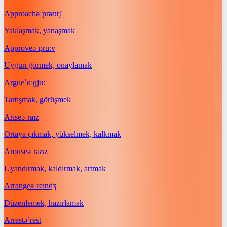
Approach
əˈprəʊtʃ
Yaklaşmak, yanaşmak
Approve
əˈpruːv
Uygun görmek, onaylamak
Argue
ˈɑːɡjuː
Tartışmak, görüşmek
Arise
əˈraɪz
Ortaya çıkmak, yükselmek, kalkmak
Arouse
əˈraʊz
Uyandırmak, kaldırmak, artmak
Arrange
əˈreɪndʒ
Düzenlemek, hazırlamak
Arrest
əˈrest