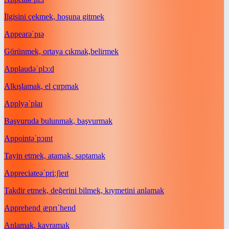
İlgisini çekmek, hoşuna gitmek
Appear
əˈpɪə
Görünmek, ortaya çıkmak,belirmek
Applaud
əˈplɔːd
Alkışlamak, el çırpmak
Apply
əˈplaɪ
Başvuruda bulunmak, başvurmak
Appoint
əˈpɔɪnt
Tayin etmek, atamak, saptamak
Appreciate
əˈpriːʃieɪt
Takdir etmek, değerini bilmek, kıymetini anlamak
Apprehend
ˌæprɪˈhend
Anlamak, kavramak