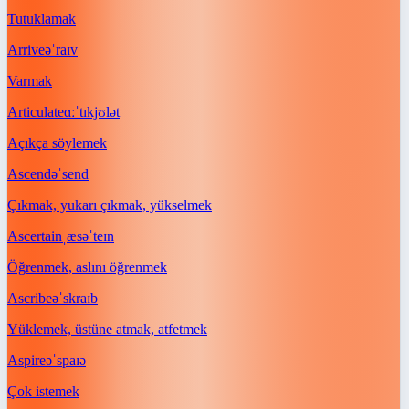
Tutuklamak
Arrive
əˈraɪv
Varmak
Articulate
ɑːˈtɪkjʊlət
Açıkça söylemek
Ascend
əˈsend
Çıkmak, yukarı çıkmak, yükselmek
Ascertain
ˌæsəˈteɪn
Öğrenmek, aslını öğrenmek
Ascribe
əˈskraɪb
Yüklemek, üstüne atmak, atfetmek
Aspire
əˈspaɪə
Çok istemek