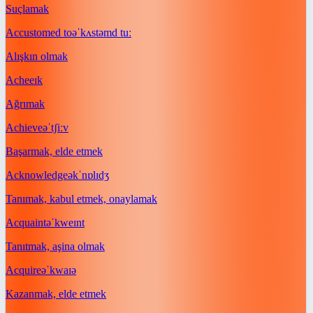
Suçlamak
Accustomed to
əˈkʌstəmd tuː
Alışkın olmak
Ache
eɪk
Ağrımak
Achieve
əˈtʃiːv
Başarmak, elde etmek
Acknowledge
əkˈnɒlɪdʒ
Tanımak, kabul etmek, onaylamak
Acquaint
əˈkweɪnt
Tanıtmak, aşina olmak
Acquire
əˈkwaɪə
Kazanmak, elde etmek