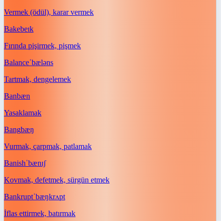
Vermek (ödül), karar vermek
Bake
beɪk
Fırında pişirmek, pişmek
Balance
ˈbæləns
Tartmak, dengelemek
Ban
bæn
Yasaklamak
Bang
bæŋ
Vurmak, çarpmak, patlamak
Banish
ˈbænɪʃ
Kovmak, defetmek, sürgün etmek
Bankrupt
ˈbæŋkrʌpt
İflas ettirmek, batırmak