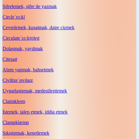
Şifrelemek, şifre ile yazmak
Circle
ˈsɜːkl̩
Çevrelemek, kuşatmak, daire çizmek
Circulate
ˈsɜːkjʊleɪt
Dolaşmak, yayılmak
Cite
saɪt
Alıntı yapmak, bahsetmek
Civilize
ˈsɪvɪlaɪz
Uygarlaştırmak, medenileştirmek
Claim
kleɪm
İstemek, talep etmek, iddia etmek
Clamp
klæmp
Sıkıştırmak, kenetlemek