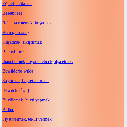
Eğmek, bükmek
Beset
bɪˈset
Rahat vermemek, kuşatmak
Besiege
bɪˈsiːdʒ
Kuşatmak, sıkıştırmak
Betray
bɪˈtreɪ
İhanet etmek, hıyanet etmek, ifşa etmek
Bewilder
bɪˈwɪldə
Şaşırtmak, hayret ettirmek
Bewitch
bɪˈwɪtʃ
Büyülemek, büyü yapmak
Bid
bɪd
Fiyat vermek, teklif vermek