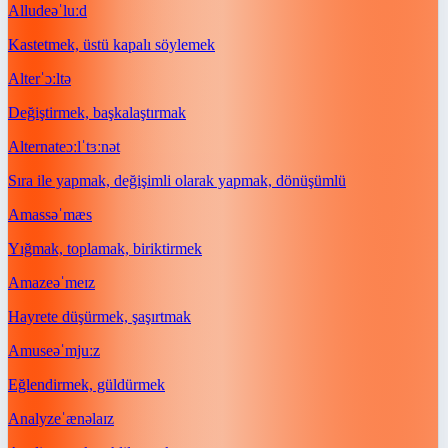
Allude
əˈluːd
Kastetmek, üstü kapalı söylemek
Alter
ˈɔːltə
Değiştirmek, başkalaştırmak
Alternate
ɔːlˈtɜːnət
Sıra ile yapmak, değişimli olarak yapmak, dönüşümlü
Amass
əˈmæs
Yığmak, toplamak, biriktirmek
Amaze
əˈmeɪz
Hayrete düşürmek, şaşırtmak
Amuse
əˈmjuːz
Eğlendirmek, güldürmek
Analyze
ˈænəlaɪz