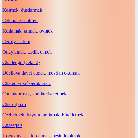
Kesmek, durdurmak
Celebrate
ˈselɪbreɪt
Kutlamak, anmak, övmek
Certify
ˈsɜːtɪfaɪ
Onaylamak, tasdik etmek
Challenge
ˈtʃæləndʒ
Düelloya davet etmek, meydan okumak
Characterize
ˈkærəktəraɪz
Canlandırmak, karakterize etmek
Charm
tʃɑːm
Cezbetmek, hayran bırakmak, büyülemek
Chase
tʃeɪs
Kovalamak, takip etmek, peşinde olmak