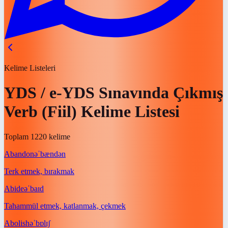
Kelime Listeleri
YDS / e-YDS Sınavında Çıkmış
Verb (Fiil) Kelime Listesi
Toplam 1220 kelime
Abandon
əˈbændən
Terk etmek, bırakmak
Abide
əˈbaɪd
Tahammül etmek, katlanmak, çekmek
Abolish
əˈbɒlɪʃ