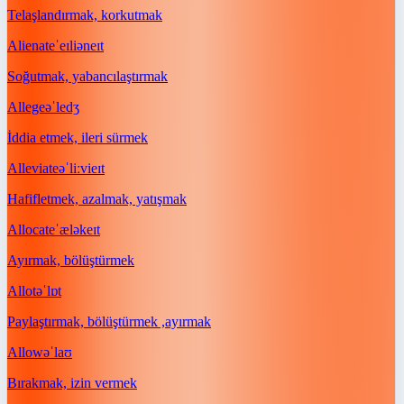
Telaşlandırmak, korkutmak
Alienate
ˈeɪliəneɪt
Soğutmak, yabancılaştırmak
Allege
əˈledʒ
İddia etmek, ileri sürmek
Alleviate
əˈliːvieɪt
Hafifletmek, azalmak, yatışmak
Allocate
ˈæləkeɪt
Ayırmak, bölüştürmek
Allot
əˈlɒt
Paylaştırmak, bölüştürmek ,ayırmak
Allow
əˈlaʊ
Bırakmak, izin vermek