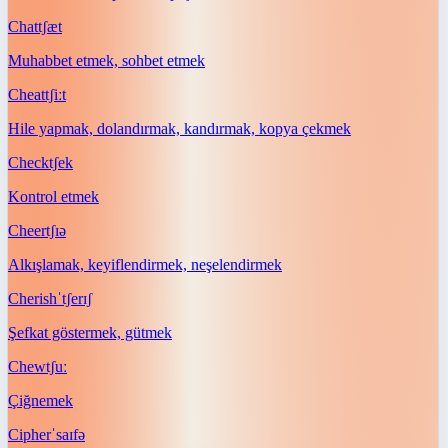
Chat
tʃæt
Muhabbet etmek, sohbet etmek
Cheat
tʃiːt
Hile yapmak, dolandırmak, kandırmak, kopya çekmek
Check
tʃek
Kontrol etmek
Cheer
tʃɪə
Alkışlamak, keyiflendirmek, neşelendirmek
Cherish
ˈtʃerɪʃ
Şefkat göstermek, gütmek
Chew
tʃuː
Çiğnemek
Cipher
ˈsaɪfə