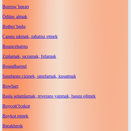
Borrow
ˈbɒrəʊ
Ödünç almak
Bother
ˈbɒðə
Canını sıkmak, rahatsız etmek
Bounce
baʊns
Zıplamak, sıçramak, fırlamak
Bound
baʊnd
Sınırlarını çizmek, sınırlamak, kuşatmak
Bow
baʊ
Başla selamlamak, reverans yapmak, başını eğmek
Boycott
ˈbɔɪkɒt
Boykot etmek
Break
breɪk