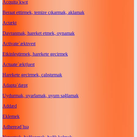
Acquit
əˈkwɪt
Beraat ettirmek, temize çıkarmak, aklamak
Act
ækt
Davranmak, hareket etmek, oynamak
Activate
ˈæktɪveɪt
Etkinleştirmek, harekete geçirmek
Actuate
ˈæktʃueɪt
Harekete geçirmek, çalıştırmak
Adapt
əˈdæpt
Uydurmak, uyarlamak, uyum sağlamak
Add
æd
Eklemek
Adhere
ədˈhɪə