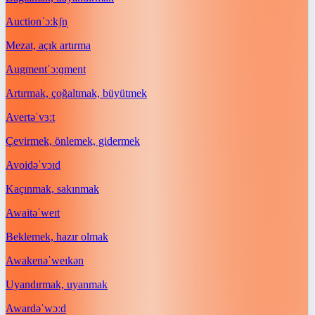
Auction
ˈɔːkʃn̩
Mezat, açık artırma
Augment
ˈɔːɡment
Artırmak, çoğaltmak, büyütmek
Avert
əˈvɜːt
Çevirmek, önlemek, gidermek
Avoid
əˈvɔɪd
Kaçınmak, sakınmak
Await
əˈweɪt
Beklemek, hazır olmak
Awaken
əˈweɪkən
Uyandırmak, uyanmak
Award
əˈwɔːd