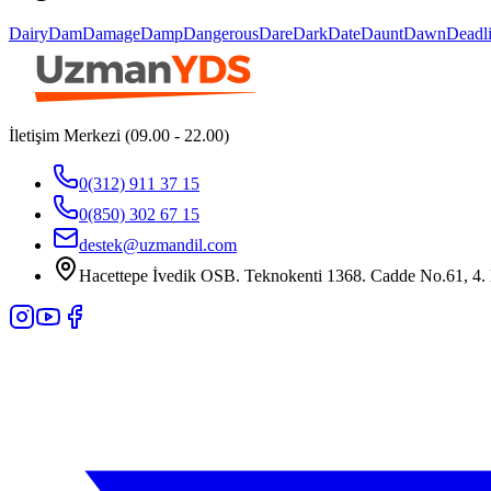
Dairy
Dam
Damage
Damp
Dangerous
Dare
Dark
Date
Daunt
Dawn
Deadl
İletişim Merkezi (09.00 - 22.00)
0(312) 911 37 15
0(850) 302 67 15
destek@uzmandil.com
Hacettepe İvedik OSB. Teknokenti 1368. Cadde No.61, 4