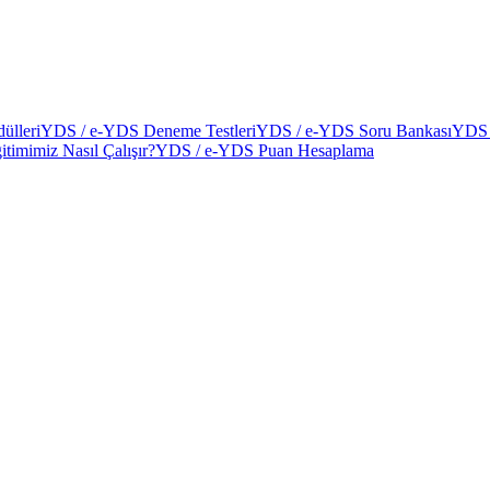
ülleri
YDS / e-YDS Deneme Testleri
YDS / e-YDS Soru Bankası
YDS 
itimimiz Nasıl Çalışır?
YDS / e-YDS Puan Hesaplama