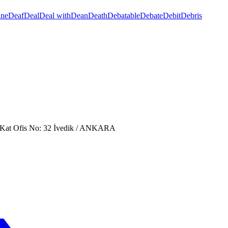
ine
Deaf
Deal
Deal with
Dean
Death
Debatable
Debate
Debit
Debris
. Kat Ofis No: 32 İvedik / ANKARA