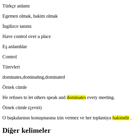
Türkçe anlamı
Egemen olmak, hakim olmak
İngilizce tanımı
Have control over a place
Eş anlamlılar
Control
Türevleri
dominates,dominating,dominated
Örnek cümle
He refuses to let others speak and
dominates
every meeting.
Örnek cümle (çeviri)
O başkalarının konuşmasına izin vermez ve her toplantıya
hakimdir
.
Diğer kelimeler