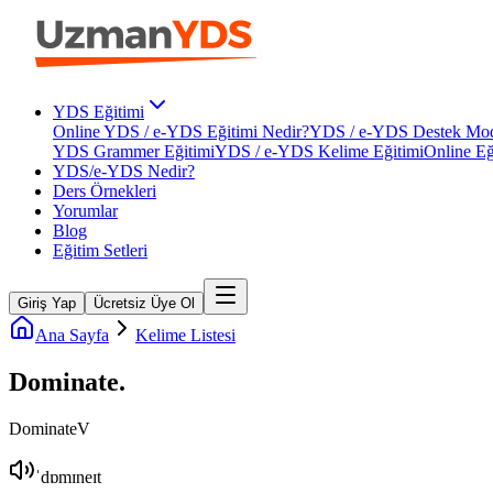
YDS Eğitimi
Online YDS / e-YDS Eğitimi Nedir?
YDS / e-YDS Destek Mod
YDS Grammer Eğitimi
YDS / e-YDS Kelime Eğitimi
Online Eğ
YDS/e-YDS Nedir?
Ders Örnekleri
Yorumlar
Blog
Eğitim Setleri
Giriş Yap
Ücretsiz Üye Ol
Ana Sayfa
Kelime Listesi
Dominate
.
Dominate
V
ˈdɒmɪneɪt