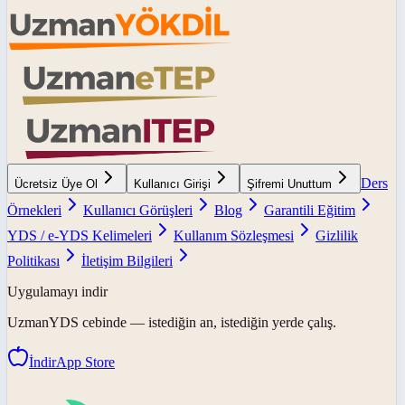
Ders
Ücretsiz Üye Ol
Kullanıcı Girişi
Şifremi Unuttum
Örnekleri
Kullanıcı Görüşleri
Blog
Garantili Eğitim
YDS / e-YDS Kelimeleri
Kullanım Sözleşmesi
Gizlilik
Politikası
İletişim Bilgileri
Uygulamayı indir
UzmanYDS
cebinde — istediğin an, istediğin yerde çalış.
İndir
App Store