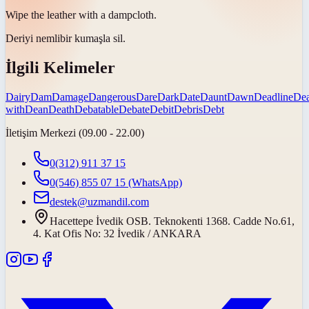
Wipe the leather with a
damp
cloth.
Deriyi
nemli
bir kumaşla sil.
İlgili Kelimeler
Dairy
Dam
Damage
Dangerous
Dare
Dark
Date
Daunt
Dawn
Deadline
De
with
Dean
Death
Debatable
Debate
Debit
Debris
Debt
İletişim Merkezi (09.00 - 22.00)
0(312) 911 37 15
0(546) 855 07 15
(WhatsApp)
destek@uzmandil.com
Hacettepe İvedik OSB. Teknokenti 1368. Cadde No.61,
4. Kat Ofis No: 32 İvedik / ANKARA