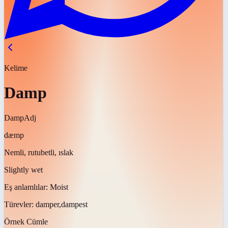
Kelime
Damp
Damp
Adj
dæmp
Nemli, rutubetli, ıslak
Slightly wet
Eş anlamlılar:
Moist
Türevler:
damper,dampest
Örnek Cümle