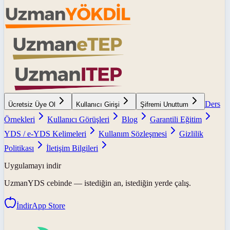
Ders
Ücretsiz Üye Ol
Kullanıcı Girişi
Şifremi Unuttum
Örnekleri
Kullanıcı Görüşleri
Blog
Garantili Eğitim
YDS / e-YDS Kelimeleri
Kullanım Sözleşmesi
Gizlilik
Politikası
İletişim Bilgileri
Uygulamayı indir
UzmanYDS
cebinde — istediğin an, istediğin yerde çalış.
İndir
App Store