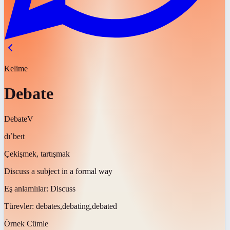
Kelime
Debate
Debate
V
dɪˈbeɪt
Çekişmek, tartışmak
Discuss a subject in a formal way
Eş anlamlılar:
Discuss
Türevler:
debates,debating,debated
Örnek Cümle