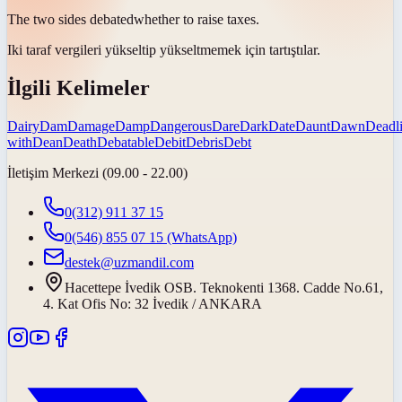
The two sides
debated
whether to raise taxes.
Iki taraf vergileri yükseltip yükseltmemek için
tartıştılar
.
İlgili Kelimeler
Dairy
Dam
Damage
Damp
Dangerous
Dare
Dark
Date
Daunt
Dawn
Deadl
with
Dean
Death
Debatable
Debit
Debris
Debt
İletişim Merkezi (09.00 - 22.00)
0(312) 911 37 15
0(546) 855 07 15
(WhatsApp)
destek@uzmandil.com
Hacettepe İvedik OSB. Teknokenti 1368. Cadde No.61,
4. Kat Ofis No: 32 İvedik / ANKARA