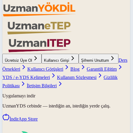
Ders
Ücretsiz Üye Ol
Kullanıcı Girişi
Şifremi Unuttum
Örnekleri
Kullanıcı Görüşleri
Blog
Garantili Eğitim
YDS / e-YDS Kelimeleri
Kullanım Sözleşmesi
Gizlilik
Politikası
İletişim Bilgileri
Uygulamayı indir
UzmanYDS
cebinde — istediğin an, istediğin yerde çalış.
İndir
App Store