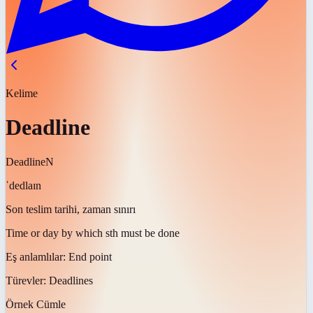
Kelime
Deadline
Deadline
N
ˈdedlaɪn
Son teslim tarihi, zaman sınırı
Time or day by which sth must be done
Eş anlamlılar:
End point
Türevler:
Deadlines
Örnek Cümle