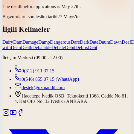
The
deadline
for applications is May 27th.
Başvuruların
son teslim tarihi
27 Mayıs'tır.
İlgili Kelimeler
Dairy
Dam
Damage
Damp
Dangerous
Dare
Dark
Date
Daunt
Dawn
Deaf
D
with
Dean
Death
Debatable
Debate
Debit
Debris
Debt
İletişim Merkezi (09.00 - 22.00)
0(312) 911 37 15
0(546) 855 07 15
(WhatsApp)
destek@uzmandil.com
Hacettepe İvedik OSB. Teknokenti 1368. Cadde No.61,
4. Kat Ofis No: 32 İvedik / ANKARA