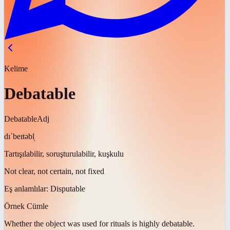
Kelime
Debatable
Debatable
Adj
dɪˈbeɪtəbl̩
Tartışılabilir, soruşturulabilir, kuşkulu
Not clear, not certain, not fixed
Eş anlamlılar:
Disputable
Örnek Cümle
Whether the object was used for rituals is highly
debatable
.