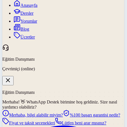
Anasayfa
Dersler
Yorumlar
Blog
Ücretler
Eğitim Danışmanı
Çevrimiçi (online)
Eğitim Danışmanı
Merhaba! 👋
WhatsApp Destek
birimine hoş geldiniz. Size nasıl
yardımcı olabiliriz?
Merhaba, bilgi alabilir miyim?
%100 başarı garantisi nedir?
Fiyat ve taksit seçenekleri
Lütfen beni arar mısınız?