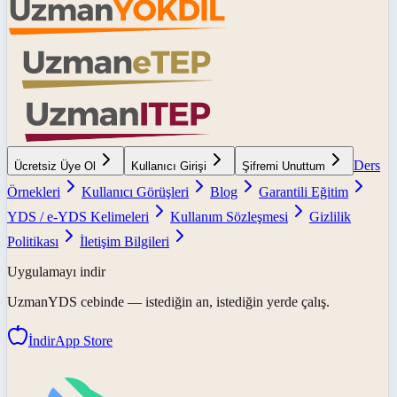
Ders
Ücretsiz Üye Ol
Kullanıcı Girişi
Şifremi Unuttum
Örnekleri
Kullanıcı Görüşleri
Blog
Garantili Eğitim
YDS / e-YDS Kelimeleri
Kullanım Sözleşmesi
Gizlilik
Politikası
İletişim Bilgileri
Uygulamayı indir
UzmanYDS
cebinde — istediğin an, istediğin yerde çalış.
İndir
App Store