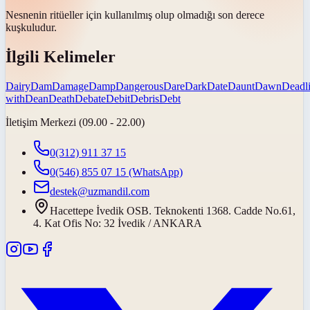
Nesnenin ritüeller için kullanılmış olup olmadığı son derece
kuşkuludur
.
İlgili Kelimeler
Dairy
Dam
Damage
Damp
Dangerous
Dare
Dark
Date
Daunt
Dawn
Deadl
with
Dean
Death
Debate
Debit
Debris
Debt
İletişim Merkezi (09.00 - 22.00)
0(312) 911 37 15
0(546) 855 07 15
(WhatsApp)
destek@uzmandil.com
Hacettepe İvedik OSB. Teknokenti 1368. Cadde No.61,
4. Kat Ofis No: 32 İvedik / ANKARA