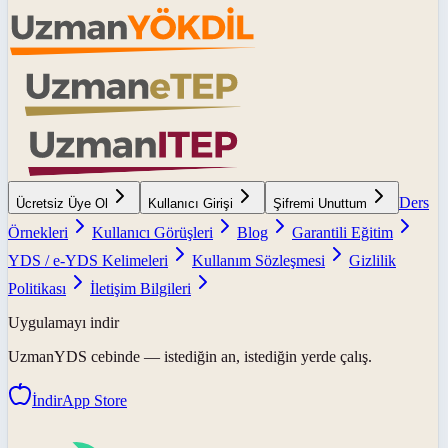
Ders
Ücretsiz Üye Ol
Kullanıcı Girişi
Şifremi Unuttum
Örnekleri
Kullanıcı Görüşleri
Blog
Garantili Eğitim
YDS / e-YDS Kelimeleri
Kullanım Sözleşmesi
Gizlilik
Politikası
İletişim Bilgileri
Uygulamayı indir
UzmanYDS
cebinde — istediğin an, istediğin yerde çalış.
İndir
App Store