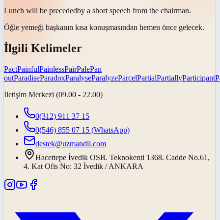
Lunch will be
preceded
by a short speech from the chairman.
Öğle yemeği başkanın kısa konuşmasından hemen
önce gelecek
.
İlgili Kelimeler
Pact
Painful
Painless
Pair
Pale
Pan
out
Paradise
Paradox
Paralyse
Paralyze
Parcel
Partial
Partially
Participant
P
İletişim Merkezi (09.00 - 22.00)
0(312) 911 37 15
0(546) 855 07 15
(WhatsApp)
destek@uzmandil.com
Hacettepe İvedik OSB. Teknokenti 1368. Cadde No.61,
4. Kat Ofis No: 32 İvedik / ANKARA