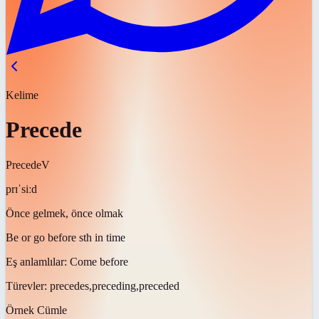
Kelime
Precede
Precede
V
prɪˈsiːd
Önce gelmek, önce olmak
Be or go before sth in time
Eş anlamlılar:
Come before
Türevler:
precedes,preceding,preceded
Örnek Cümle