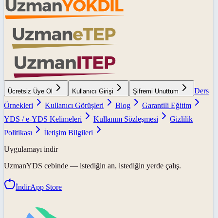
Ders
Ücretsiz Üye Ol
Kullanıcı Girişi
Şifremi Unuttum
Örnekleri
Kullanıcı Görüşleri
Blog
Garantili Eğitim
YDS / e-YDS Kelimeleri
Kullanım Sözleşmesi
Gizlilik
Politikası
İletişim Bilgileri
Uygulamayı indir
UzmanYDS
cebinde — istediğin an, istediğin yerde çalış.
İndir
App Store