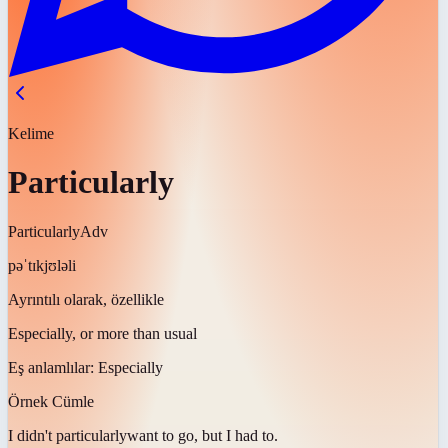
Kelime
Particularly
Particularly
Adv
pəˈtɪkjʊləli
Ayrıntılı olarak, özellikle
Especially, or more than usual
Eş anlamlılar:
Especially
Örnek Cümle
I didn't
particularly
want to go, but I had to.