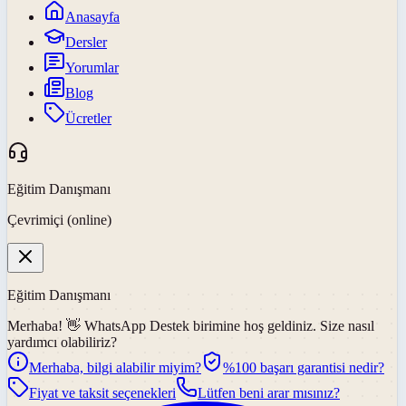
Anasayfa
Dersler
Yorumlar
Blog
Ücretler
Eğitim Danışmanı
Çevrimiçi (online)
Eğitim Danışmanı
Merhaba! 👋
WhatsApp Destek
birimine hoş geldiniz. Size nasıl
yardımcı olabiliriz?
Merhaba, bilgi alabilir miyim?
%100 başarı garantisi nedir?
Fiyat ve taksit seçenekleri
Lütfen beni arar mısınız?