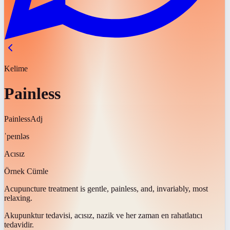
Kelime
Painless
Painless
Adj
ˈpeɪnləs
Acısız
Örnek Cümle
Acupuncture treatment is gentle,
painless
, and, invariably, most
relaxing.
Akupunktur tedavisi,
acısız
, nazik ve her zaman en rahatlatıcı
tedavidir.