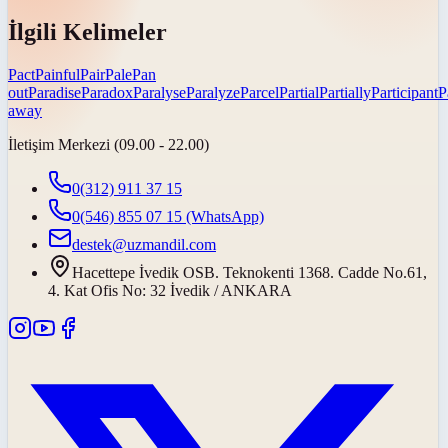
İlgili Kelimeler
Pact
Painful
Pair
Pale
Pan
out
Paradise
Paradox
Paralyse
Paralyze
Parcel
Partial
Partially
Participant
P
away
İletişim Merkezi (09.00 - 22.00)
0(312) 911 37 15
0(546) 855 07 15
(WhatsApp)
destek@uzmandil.com
Hacettepe İvedik OSB. Teknokenti 1368. Cadde No.61,
4. Kat Ofis No: 32 İvedik / ANKARA