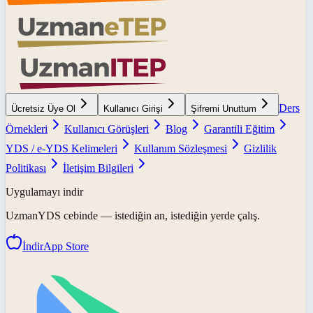
Ders
Ücretsiz Üye Ol
Kullanıcı Girişi
Şifremi Unuttum
Örnekleri
Kullanıcı Görüşleri
Blog
Garantili Eğitim
YDS / e-YDS Kelimeleri
Kullanım Sözleşmesi
Gizlilik
Politikası
İletişim Bilgileri
Uygulamayı indir
UzmanYDS
cebinde — istediğin an, istediğin yerde çalış.
İndir
App Store