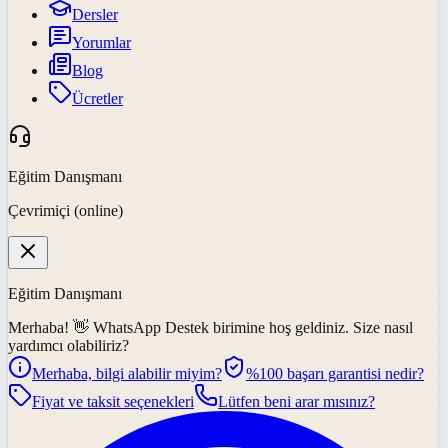
Dersler
Yorumlar
Blog
Ücretler
Eğitim Danışmanı
Çevrimiçi (online)
Eğitim Danışmanı
Merhaba! 👋
WhatsApp Destek
birimine hoş geldiniz. Size nasıl
yardımcı olabiliriz?
Merhaba, bilgi alabilir miyim?
%100 başarı garantisi nedir?
Fiyat ve taksit seçenekleri
Lütfen beni arar mısınız?