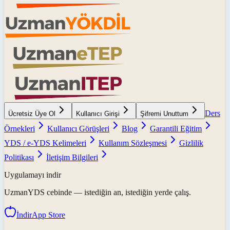
Ders
Ücretsiz Üye Ol
Kullanıcı Girişi
Şifremi Unuttum
Örnekleri
Kullanıcı Görüşleri
Blog
Garantili Eğitim
YDS / e-YDS Kelimeleri
Kullanım Sözleşmesi
Gizlilik
Politikası
İletişim Bilgileri
Uygulamayı indir
UzmanYDS
cebinde — istediğin an, istediğin yerde çalış.
İndir
App Store