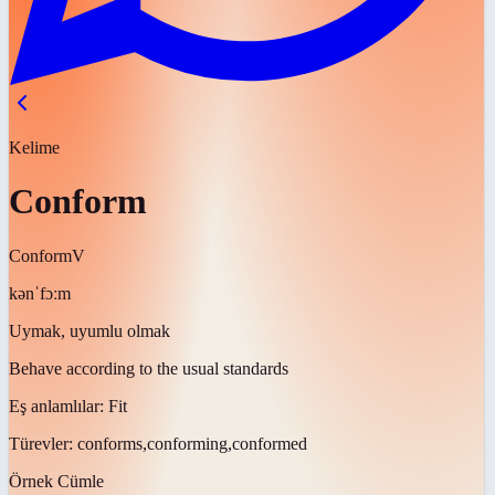
Kelime
Conform
Conform
V
kənˈfɔːm
Uymak, uyumlu olmak
Behave according to the usual standards
Eş anlamlılar:
Fit
Türevler:
conforms,conforming,conformed
Örnek Cümle