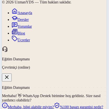
©
2026
UzmanYDS
— Tüm hakları saklıdır.
Anasayfa
Dersler
Yorumlar
Blog
Ücretler
Eğitim Danışmanı
Çevrimiçi (online)
Eğitim Danışmanı
Merhaba! 👋
WhatsApp Destek
birimine hoş geldiniz. Size nasıl
yardımcı olabiliriz?
Merhaba, bilgi alabilir miyim?
%100 başarı garantisi nedir?