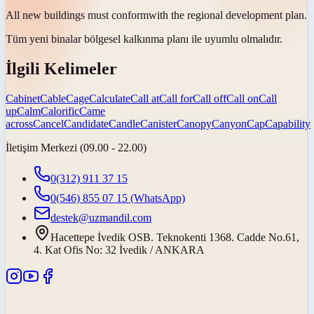
All new buildings must
conform
with the regional development plan.
Tüm yeni binalar bölgesel kalkınma planı ile
uyumlu olmalıdır
.
İlgili Kelimeler
Cabinet
Cable
Cage
Calculate
Call at
Call for
Call off
Call on
Call
up
Calm
Calorific
Came
across
Cancel
Candidate
Candle
Canister
Canopy
Canyon
Cap
Capability
İletişim Merkezi (09.00 - 22.00)
0(312) 911 37 15
0(546) 855 07 15
(WhatsApp)
destek@uzmandil.com
Hacettepe İvedik OSB. Teknokenti 1368. Cadde No.61,
4. Kat Ofis No: 32 İvedik / ANKARA