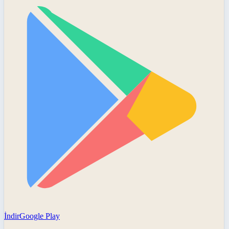
İndir
Google Play