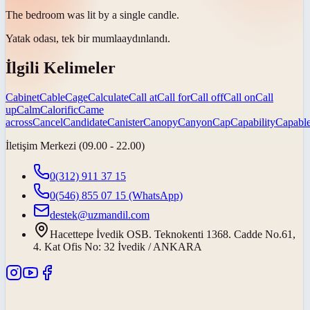
The bedroom was lit by a single
candle
.
Yatak odası, tek bir
mumla
aydınlandı.
İlgili Kelimeler
Cabinet
Cable
Cage
Calculate
Call at
Call for
Call off
Call on
Call
up
Calm
Calorific
Came
across
Cancel
Candidate
Canister
Canopy
Canyon
Cap
Capability
Capabl
İletişim Merkezi (09.00 - 22.00)
0(312) 911 37 15
0(546) 855 07 15
(WhatsApp)
destek@uzmandil.com
Hacettepe İvedik OSB. Teknokenti 1368. Cadde No.61,
4. Kat Ofis No: 32 İvedik / ANKARA