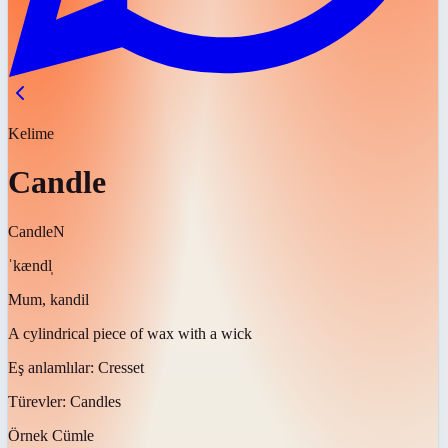
Kelime
Candle
Candle
N
ˈkændl̩
Mum, kandil
A cylindrical piece of wax with a wick
Eş anlamlılar:
Cresset
Türevler:
Candles
Örnek Cümle