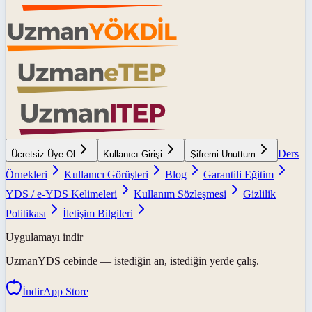
Ders
Ücretsiz Üye Ol
Kullanıcı Girişi
Şifremi Unuttum
Örnekleri
Kullanıcı Görüşleri
Blog
Garantili Eğitim
YDS / e-YDS Kelimeleri
Kullanım Sözleşmesi
Gizlilik
Politikası
İletişim Bilgileri
Uygulamayı indir
UzmanYDS
cebinde — istediğin an, istediğin yerde çalış.
İndir
App Store