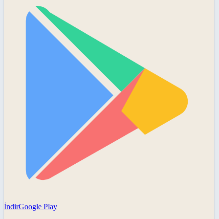
İndir
Google Play