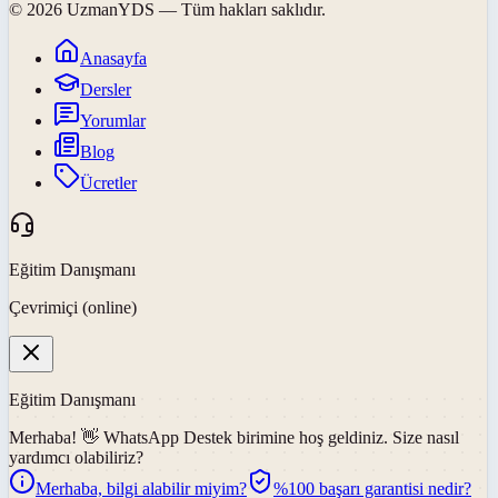
©
2026
UzmanYDS
— Tüm hakları saklıdır.
Anasayfa
Dersler
Yorumlar
Blog
Ücretler
Eğitim Danışmanı
Çevrimiçi (online)
Eğitim Danışmanı
Merhaba! 👋
WhatsApp Destek
birimine hoş geldiniz. Size nasıl
yardımcı olabiliriz?
Merhaba, bilgi alabilir miyim?
%100 başarı garantisi nedir?