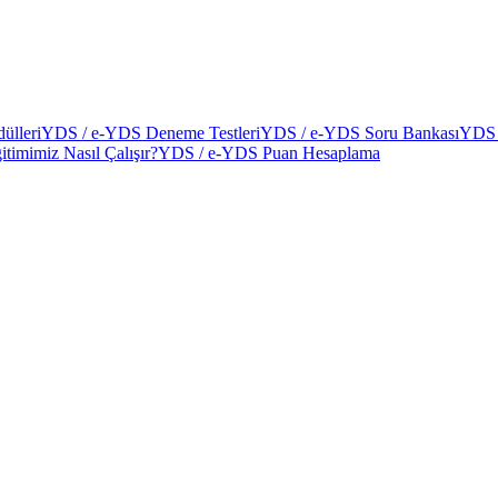
ülleri
YDS / e-YDS Deneme Testleri
YDS / e-YDS Soru Bankası
YDS 
itimimiz Nasıl Çalışır?
YDS / e-YDS Puan Hesaplama