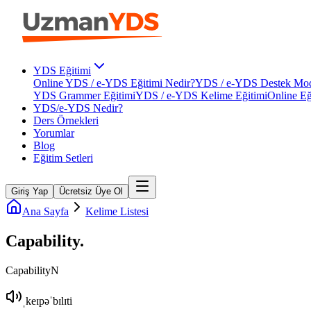
YDS Eğitimi
Online YDS / e-YDS Eğitimi Nedir?
YDS / e-YDS Destek Mod
YDS Grammer Eğitimi
YDS / e-YDS Kelime Eğitimi
Online Eğ
YDS/e-YDS Nedir?
Ders Örnekleri
Yorumlar
Blog
Eğitim Setleri
Giriş Yap
Ücretsiz Üye Ol
Ana Sayfa
Kelime Listesi
Capability
.
Capability
N
ˌkeɪpəˈbɪlɪti