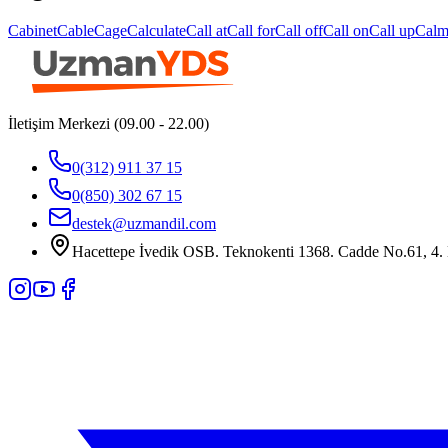
Cabinet
Cable
Cage
Calculate
Call at
Call for
Call off
Call on
Call up
Cal
İletişim Merkezi (09.00 - 22.00)
0(312) 911 37 15
0(850) 302 67 15
destek@uzmandil.com
Hacettepe İvedik OSB. Teknokenti 1368. Cadde No.61, 4