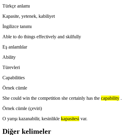
Türkçe anlamı
Kapasite, yetenek, kabiliyet
İngilizce tanımı
Able to do things effectively and skilfully
Eş anlamlılar
Ability
Türevleri
Capabilities
Örnek cümle
She could win the competition she certainly has the
capability
.
Örnek cümle (çeviri)
O yarışı kazanabilir, kesinlikle
kapasitesi
var.
Diğer kelimeler