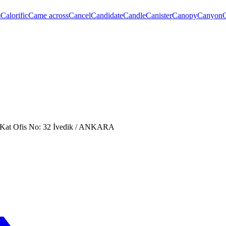
m
Calorific
Came across
Cancel
Candidate
Candle
Canister
Canopy
Canyon
. Kat Ofis No: 32 İvedik / ANKARA