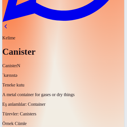
Kelime
Canister
Canister
N
ˈkænɪstə
Teneke kutu
A metal container for gases or dry things
Eş anlamlılar:
Container
Türevler:
Canisters
Örnek Cümle