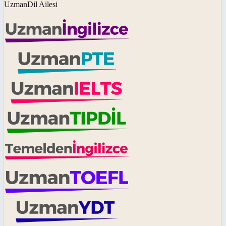
UzmanDil Ailesi