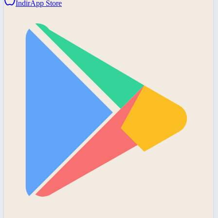
İndir
App Store