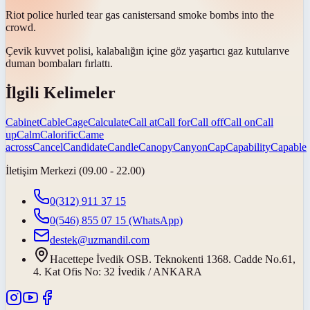
Riot police hurled tear gas
canisters
and smoke bombs into the
crowd.
Çevik kuvvet polisi, kalabalığın içine göz yaşartıcı gaz
kutuları
ve
duman bombaları fırlattı.
İlgili Kelimeler
Cabinet
Cable
Cage
Calculate
Call at
Call for
Call off
Call on
Call
up
Calm
Calorific
Came
across
Cancel
Candidate
Candle
Canopy
Canyon
Cap
Capability
Capable
İletişim Merkezi (09.00 - 22.00)
0(312) 911 37 15
0(546) 855 07 15
(WhatsApp)
destek@uzmandil.com
Hacettepe İvedik OSB. Teknokenti 1368. Cadde No.61,
4. Kat Ofis No: 32 İvedik / ANKARA