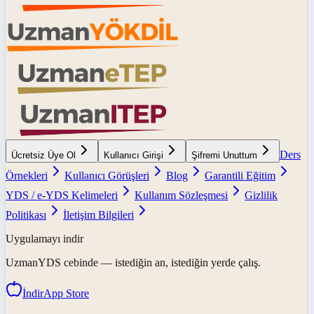
Ders
Ücretsiz Üye Ol
Kullanıcı Girişi
Şifremi Unuttum
Örnekleri
Kullanıcı Görüşleri
Blog
Garantili Eğitim
YDS / e-YDS Kelimeleri
Kullanım Sözleşmesi
Gizlilik
Politikası
İletişim Bilgileri
Uygulamayı indir
UzmanYDS
cebinde — istediğin an, istediğin yerde çalış.
İndir
App Store