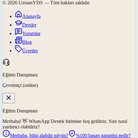
©
2026
UzmanYDS
— Tüm hakları saklıdır.
Anasayfa
Dersler
Yorumlar
Blog
Ücretler
Eğitim Danışmanı
Çevrimiçi (online)
Eğitim Danışmanı
Merhaba! 👋
WhatsApp Destek
birimine hoş geldiniz. Size nasıl
yardımcı olabiliriz?
Merhaba, bilgi alabilir miyim?
%100 başarı garantisi nedir?