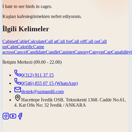
I hate to see birds in
cages
.
Kuşları
kafeste
görmekten nefret ediyorum.
İlgili Kelimeler
Cabinet
Cable
Calculate
Call at
Call for
Call off
Call on
Call
up
Calm
Calorific
Came
across
Cancel
Candidate
Candle
Canister
Canopy
Canyon
Cap
Capability
İletişim Merkezi (09.00 - 22.00)
0(312) 911 37 15
0(546) 855 07 15
(WhatsApp)
destek@uzmandil.com
Hacettepe İvedik OSB. Teknokenti 1368. Cadde No.61,
4. Kat Ofis No: 32 İvedik / ANKARA