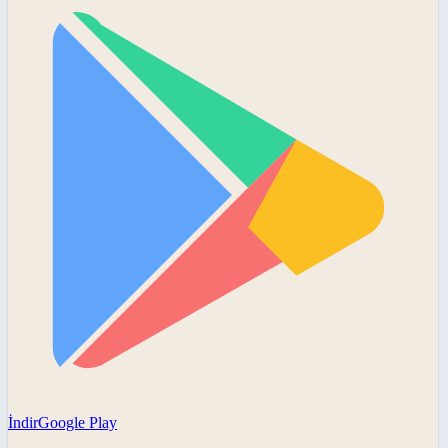
İndir
Google Play