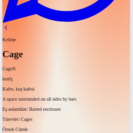
Kelime
Cage
Cage
N
keɪdʒ
Kafes, kuş kafesi
A space surrounded on all sides by bars
Eş anlamlılar:
Barred enclosure
Türevler:
Cages
Örnek Cümle