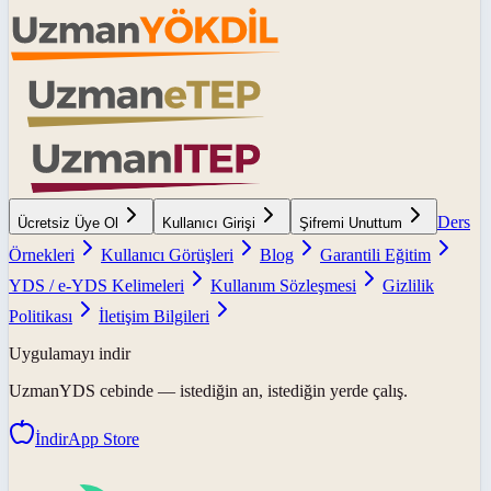
Ders
Ücretsiz Üye Ol
Kullanıcı Girişi
Şifremi Unuttum
Örnekleri
Kullanıcı Görüşleri
Blog
Garantili Eğitim
YDS / e-YDS Kelimeleri
Kullanım Sözleşmesi
Gizlilik
Politikası
İletişim Bilgileri
Uygulamayı indir
UzmanYDS
cebinde — istediğin an, istediğin yerde çalış.
İndir
App Store