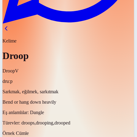
Kelime
Droop
Droop
V
druːp
Sarkmak, eğilmek, sarkıtmak
Bend or hang down heavily
Eş anlamlılar:
Dangle
Türevler:
droops,drooping,drooped
Örnek Cümle