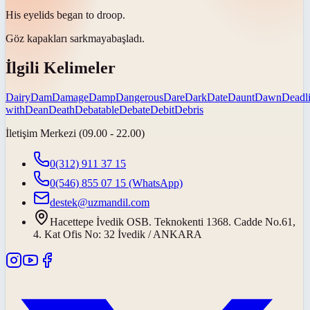
His eyelids began to
droop
.
Göz kapakları
sarkmaya
başladı.
İlgili Kelimeler
Dairy
Dam
Damage
Damp
Dangerous
Dare
Dark
Date
Daunt
Dawn
Deadl
with
Dean
Death
Debatable
Debate
Debit
Debris
İletişim Merkezi (09.00 - 22.00)
0(312) 911 37 15
0(546) 855 07 15
(WhatsApp)
destek@uzmandil.com
Hacettepe İvedik OSB. Teknokenti 1368. Cadde No.61,
4. Kat Ofis No: 32 İvedik / ANKARA