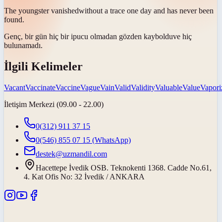
The youngster
vanished
without a trace one day and has never been
found.
Genç, bir gün hiç bir ipucu olmadan
gözden kayboldu
ve hiç
bulunamadı.
İlgili Kelimeler
Vacant
Vaccinate
Vaccine
Vague
Vain
Valid
Validity
Valuable
Value
Vapori
İletişim Merkezi (09.00 - 22.00)
0(312) 911 37 15
0(546) 855 07 15
(WhatsApp)
destek@uzmandil.com
Hacettepe İvedik OSB. Teknokenti 1368. Cadde No.61,
4. Kat Ofis No: 32 İvedik / ANKARA