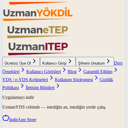
Ders
Ücretsiz Üye Ol
Kullanıcı Girişi
Şifremi Unuttum
Örnekleri
Kullanıcı Görüşleri
Blog
Garantili Eğitim
YDS / e-YDS Kelimeleri
Kullanım Sözleşmesi
Gizlilik
Politikası
İletişim Bilgileri
Uygulamayı indir
UzmanYDS
cebinde — istediğin an, istediğin yerde çalış.
İndir
App Store