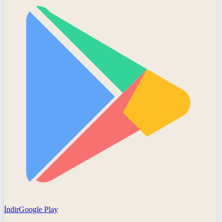
İndir
Google Play