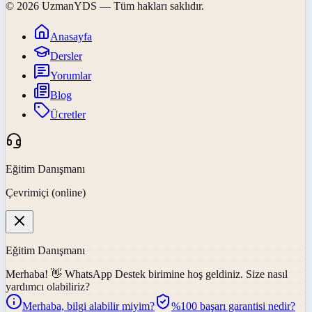
©
2026
UzmanYDS
— Tüm hakları saklıdır.
Anasayfa
Dersler
Yorumlar
Blog
Ücretler
Eğitim Danışmanı
Çevrimiçi (online)
Eğitim Danışmanı
Merhaba! 👋
WhatsApp Destek
birimine hoş geldiniz. Size nasıl
yardımcı olabiliriz?
Merhaba, bilgi alabilir miyim?
%100 başarı garantisi nedir?