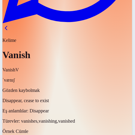
Kelime
Vanish
Vanish
V
ˈvænɪʃ
Gözden kaybolmak
Disappear, cease to exist
Eş anlamlılar:
Disappear
Türevler:
vanishes,vanishing,vanished
Örnek Cümle