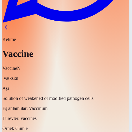
Kelime
Vaccine
Vaccine
N
ˈvæksiːn
Aşı
Solution of weakened or modified pathogen cells
Eş anlamlılar:
Vaccinum
Türevler:
vaccines
Örnek Cümle