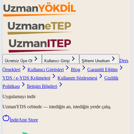
Ders
Ücretsiz Üye Ol
Kullanıcı Girişi
Şifremi Unuttum
Örnekleri
Kullanıcı Görüşleri
Blog
Garantili Eğitim
YDS / e-YDS Kelimeleri
Kullanım Sözleşmesi
Gizlilik
Politikası
İletişim Bilgileri
Uygulamayı indir
UzmanYDS
cebinde — istediğin an, istediğin yerde çalış.
İndir
App Store