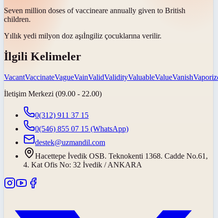
Seven million doses of
vaccine
are annually given to British
children.
Yıllık yedi milyon doz
aşı
İngiliz çocuklarına verilir.
İlgili Kelimeler
Vacant
Vaccinate
Vague
Vain
Valid
Validity
Valuable
Value
Vanish
Vaporiz
İletişim Merkezi (09.00 - 22.00)
0(312) 911 37 15
0(546) 855 07 15
(WhatsApp)
destek@uzmandil.com
Hacettepe İvedik OSB. Teknokenti 1368. Cadde No.61,
4. Kat Ofis No: 32 İvedik / ANKARA