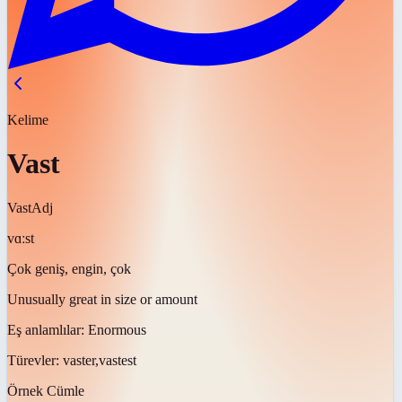
Kelime
Vast
Vast
Adj
vɑːst
Çok geniş, engin, çok
Unusually great in size or amount
Eş anlamlılar:
Enormous
Türevler:
vaster,vastest
Örnek Cümle