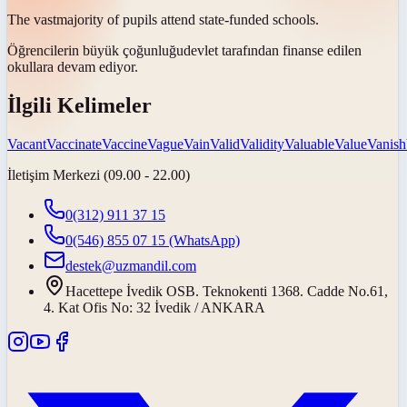
The
vast
majority of pupils attend state-funded schools.
Öğrencilerin
büyük çoğunluğu
devlet tarafından finanse edilen
okullara devam ediyor.
İlgili Kelimeler
Vacant
Vaccinate
Vaccine
Vague
Vain
Valid
Validity
Valuable
Value
Vanish
İletişim Merkezi (09.00 - 22.00)
0(312) 911 37 15
0(546) 855 07 15
(WhatsApp)
destek@uzmandil.com
Hacettepe İvedik OSB. Teknokenti 1368. Cadde No.61,
4. Kat Ofis No: 32 İvedik / ANKARA