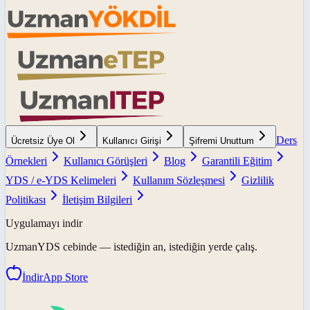
Ders
Ücretsiz Üye Ol
Kullanıcı Girişi
Şifremi Unuttum
Örnekleri
Kullanıcı Görüşleri
Blog
Garantili Eğitim
YDS / e-YDS Kelimeleri
Kullanım Sözleşmesi
Gizlilik
Politikası
İletişim Bilgileri
Uygulamayı indir
UzmanYDS
cebinde — istediğin an, istediğin yerde çalış.
İndir
App Store