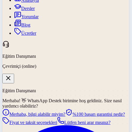
Anasayfa
Dersler
Yorumlar
Blog
Ücretler
Eğitim Danışmanı
Çevrimiçi (online)
Eğitim Danışmanı
Merhaba! 👋
WhatsApp Destek
birimine hoş geldiniz. Size nasıl
yardımcı olabiliriz?
Merhaba, bilgi alabilir miyim?
%100 başarı garantisi nedir?
Fiyat ve taksit seçenekleri
Lütfen beni arar mısınız?