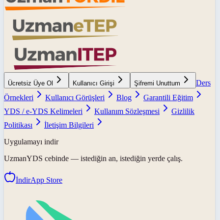
Ders
Ücretsiz Üye Ol
Kullanıcı Girişi
Şifremi Unuttum
Örnekleri
Kullanıcı Görüşleri
Blog
Garantili Eğitim
YDS / e-YDS Kelimeleri
Kullanım Sözleşmesi
Gizlilik
Politikası
İletişim Bilgileri
Uygulamayı indir
UzmanYDS
cebinde — istediğin an, istediğin yerde çalış.
İndir
App Store