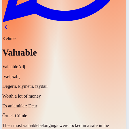
Kelime
Valuable
Valuable
Adj
ˈvæljʊəbl̩
Değerli, kıymetli, faydalı
Worth a lot of money
Eş anlamlılar:
Dear
Örnek Cümle
Their most
valuable
belongings were locked in a safe in the