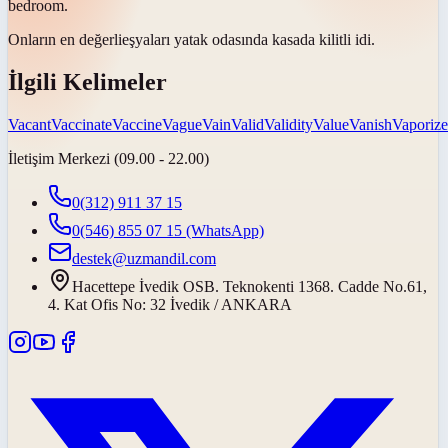
bedroom.
Onların en
değerli
eşyaları yatak odasında kasada kilitli idi.
İlgili Kelimeler
Vacant
Vaccinate
Vaccine
Vague
Vain
Valid
Validity
Value
Vanish
Vaporize
İletişim Merkezi (09.00 - 22.00)
0(312) 911 37 15
0(546) 855 07 15
(WhatsApp)
destek@uzmandil.com
Hacettepe İvedik OSB. Teknokenti 1368. Cadde No.61,
4. Kat Ofis No: 32 İvedik / ANKARA