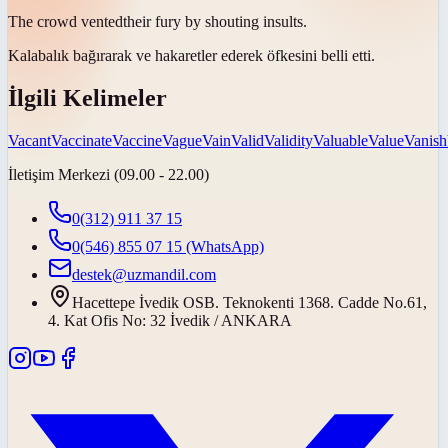
The crowd
vented
their fury by shouting insults.
Kalabalık bağırarak ve hakaretler ederek öfkesini
belli etti
.
İlgili Kelimeler
Vacant
Vaccinate
Vaccine
Vague
Vain
Valid
Validity
Valuable
Value
Vanish
İletişim Merkezi (09.00 - 22.00)
0(312) 911 37 15
0(546) 855 07 15
(WhatsApp)
destek@uzmandil.com
Hacettepe İvedik OSB. Teknokenti 1368. Cadde No.61,
4. Kat Ofis No: 32 İvedik / ANKARA