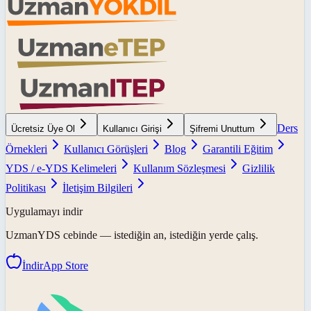
Ders
Ücretsiz Üye Ol
Kullanıcı Girişi
Şifremi Unuttum
Örnekleri
Kullanıcı Görüşleri
Blog
Garantili Eğitim
YDS / e-YDS Kelimeleri
Kullanım Sözleşmesi
Gizlilik
Politikası
İletişim Bilgileri
Uygulamayı indir
UzmanYDS
cebinde — istediğin an, istediğin yerde çalış.
İndir
App Store