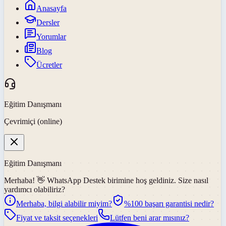
Anasayfa
Dersler
Yorumlar
Blog
Ücretler
Eğitim Danışmanı
Çevrimiçi (online)
Eğitim Danışmanı
Merhaba! 👋
WhatsApp Destek
birimine hoş geldiniz. Size nasıl
yardımcı olabiliriz?
Merhaba, bilgi alabilir miyim?
%100 başarı garantisi nedir?
Fiyat ve taksit seçenekleri
Lütfen beni arar mısınız?