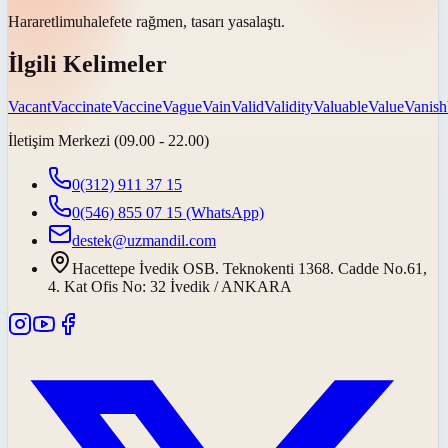
Hararetli
muhalefete rağmen, tasarı yasalaştı.
İlgili Kelimeler
Vacant
Vaccinate
Vaccine
Vague
Vain
Valid
Validity
Valuable
Value
Vanish
İletişim Merkezi (09.00 - 22.00)
0(312) 911 37 15
0(546) 855 07 15
(WhatsApp)
destek@uzmandil.com
Hacettepe İvedik OSB. Teknokenti 1368. Cadde No.61,
4. Kat Ofis No: 32 İvedik / ANKARA