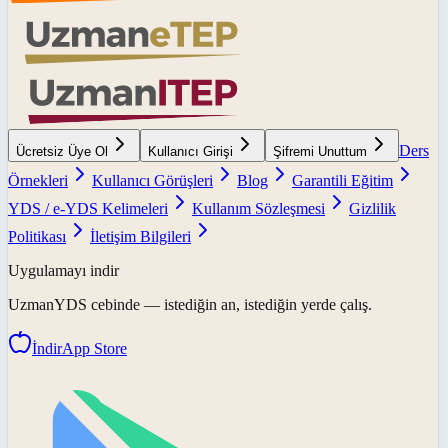
Ders
Ücretsiz Üye Ol
Kullanıcı Girişi
Şifremi Unuttum
Örnekleri
Kullanıcı Görüşleri
Blog
Garantili Eğitim
YDS / e-YDS Kelimeleri
Kullanım Sözleşmesi
Gizlilik
Politikası
İletişim Bilgileri
Uygulamayı indir
UzmanYDS
cebinde — istediğin an, istediğin yerde çalış.
İndir
App Store