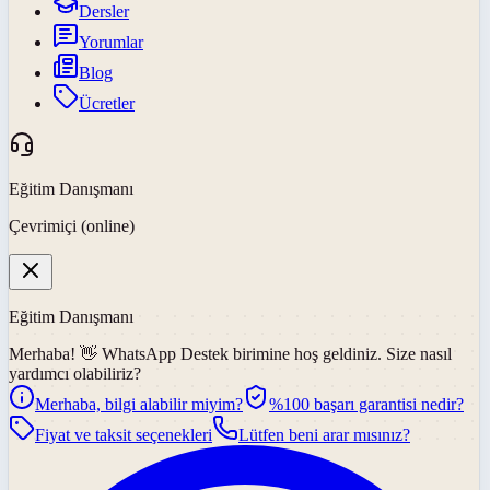
Dersler
Yorumlar
Blog
Ücretler
Eğitim Danışmanı
Çevrimiçi (online)
Eğitim Danışmanı
Merhaba! 👋
WhatsApp Destek
birimine hoş geldiniz. Size nasıl
yardımcı olabiliriz?
Merhaba, bilgi alabilir miyim?
%100 başarı garantisi nedir?
Fiyat ve taksit seçenekleri
Lütfen beni arar mısınız?