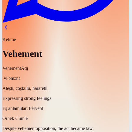
Kelime
Vehement
Vehement
Adj
ˈviːəmənt
Ateşli, coşkulu, hararetli
Expressing strong feelings
Eş anlamlılar:
Fervent
Örnek Cümle
Despite
vehement
opposition, the act became law.