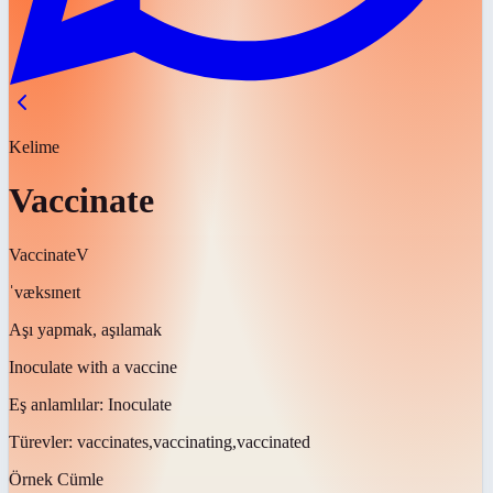
Kelime
Vaccinate
Vaccinate
V
ˈvæksɪneɪt
Aşı yapmak, aşılamak
Inoculate with a vaccine
Eş anlamlılar:
Inoculate
Türevler:
vaccinates,vaccinating,vaccinated
Örnek Cümle