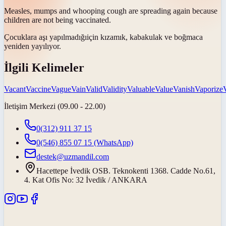
Measles, mumps and whooping cough are spreading again because
children are not being
vaccinated
.
Çocuklara
aşı yapılmadığı
için kızamık, kabakulak ve boğmaca
yeniden yayılıyor.
İlgili Kelimeler
Vacant
Vaccine
Vague
Vain
Valid
Validity
Valuable
Value
Vanish
Vaporize
İletişim Merkezi (09.00 - 22.00)
0(312) 911 37 15
0(546) 855 07 15
(WhatsApp)
destek@uzmandil.com
Hacettepe İvedik OSB. Teknokenti 1368. Cadde No.61,
4. Kat Ofis No: 32 İvedik / ANKARA