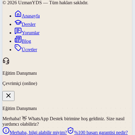
©
2026
UzmanYDS
— Tüm hakları saklıdır.
Anasayfa
Dersler
Yorumlar
Blog
Ücretler
Eğitim Danışmanı
Çevrimiçi (online)
Eğitim Danışmanı
Merhaba! 👋
WhatsApp Destek
birimine hoş geldiniz. Size nasıl
yardımcı olabiliriz?
Merhaba, bilgi alabilir miyim?
%100 başarı garantisi nedir?