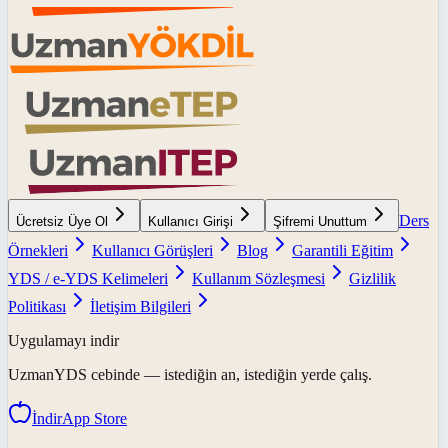
Ders
Ücretsiz Üye Ol
Kullanıcı Girişi
Şifremi Unuttum
Örnekleri
Kullanıcı Görüşleri
Blog
Garantili Eğitim
YDS / e-YDS Kelimeleri
Kullanım Sözleşmesi
Gizlilik
Politikası
İletişim Bilgileri
Uygulamayı indir
UzmanYDS
cebinde — istediğin an, istediğin yerde çalış.
İndir
App Store